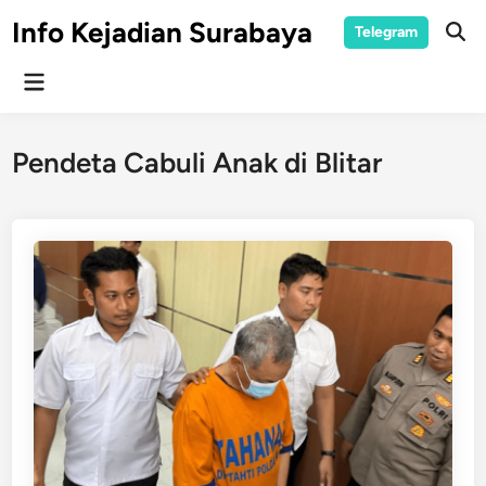
Skip
Info Kejadian Surabaya
Telegram
to
Ope
Sear
content
Main
Menu
Pendeta Cabuli Anak di Blitar