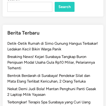
n
!
P
Search
e
n
d
e
Berita Terbaru
t
a
Detik-Detik Rumah di Simo Gunung Hangus Terbakar!
C
Ledakan Kecil Bikin Warga Panik
a
Breaking News! Kejari Surabaya Tangkap Buron
b
Penipuan Modal Usaha Gula Rp10 Miliar, Pelariannya
u
Terhenti
l
i
Bentrok Berdarah di Surabaya! Pendekar Silat dan
A
Mata Elang Terlibat Kericuhan, 2 Orang Terluka
n
Nekat Demi Judi Bola! Mantan Penghuni Panti Gasak
a
2 Laptop Milik Yayasan
k
Terbongkar! Terapis Spa Surabaya yang Curi Uang
d