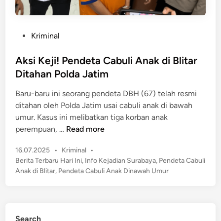
P
Kriminal
o
s
Aksi Keji! Pendeta Cabuli Anak di Blitar
t
Ditahan Polda Jatim
e
Baru-baru ini seorang pendeta DBH (67) telah resmi
d
ditahan oleh Polda Jatim usai cabuli anak di bawah
i
umur. Kasus ini melibatkan tiga korban anak
n
A
perempuan, …
Read more
k
P
16.07.2025
•
Kriminal
•
s
o
Berita Terbaru Hari Ini
,
Info Kejadian Surabaya
,
Pendeta Cabuli
i
s
Anak di Blitar
,
Pendeta Cabuli Anak Dinawah Umur
K
t
e
e
j
d
i
i
Search