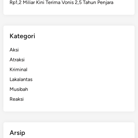
Rp1,2 Miliar Kini Terima Vonis 2,5 Tahun Penjara
i
B
l
i
t
Kategori
a
r
Aksi
D
Atraksi
i
Kriminal
t
a
Lakalantas
h
Musibah
a
Reaksi
n
P
o
l
d
Arsip
a