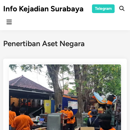
Skip
Info Kejadian Surabaya
Telegram
to
Ope
Sear
content
Main
Menu
Penertiban Aset Negara