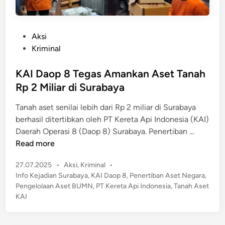
P
Aksi
o
Kriminal
s
t
KAI Daop 8 Tegas Amankan Aset Tanah
e
Rp 2 Miliar di Surabaya
d
Tanah aset senilai lebih dari Rp 2 miliar di Surabaya
i
berhasil ditertibkan oleh PT Kereta Api Indonesia (KAI)
n
K
Daerah Operasi 8 (Daop 8) Surabaya. Penertiban …
A
Read more
I
P
27.07.2025
•
Aksi
,
Kriminal
•
D
o
Info Kejadian Surabaya
,
KAI Daop 8
,
Penertiban Aset Negara
,
a
s
Pengelolaan Aset BUMN
,
PT Kereta Api Indonesia
,
Tanah Aset
o
t
KAI
p
e
8
d