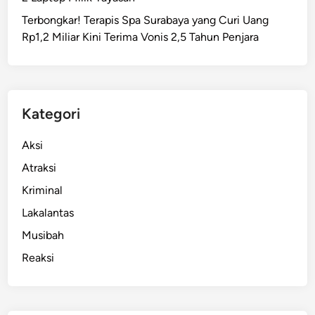
a
Terbongkar! Terapis Spa Surabaya yang Curi Uang
h
Rp1,2 Miliar Kini Terima Vonis 2,5 Tahun Penjara
R
p
2
M
i
Kategori
l
i
Aksi
a
Atraksi
r
Kriminal
d
i
Lakalantas
S
Musibah
u
Reaksi
r
a
b
a