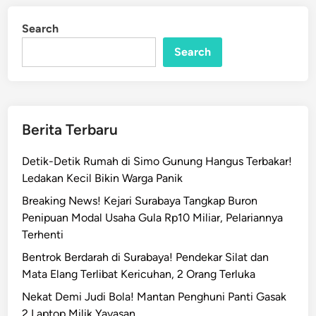
T
i
n
e
Search
g
Search
a
s
A
m
a
Berita Terbaru
n
k
Detik-Detik Rumah di Simo Gunung Hangus Terbakar!
a
Ledakan Kecil Bikin Warga Panik
n
Breaking News! Kejari Surabaya Tangkap Buron
A
Penipuan Modal Usaha Gula Rp10 Miliar, Pelariannya
s
Terhenti
e
Bentrok Berdarah di Surabaya! Pendekar Silat dan
t
Mata Elang Terlibat Kericuhan, 2 Orang Terluka
T
a
Nekat Demi Judi Bola! Mantan Penghuni Panti Gasak
n
2 Laptop Milik Yayasan