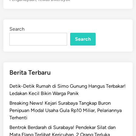
4
h
t
A
D
e
n
d
i
a
i
a
Search
n
k
n
Search
T
i
e
a
w
y
a
a
s
D
Berita Terbaru
D
u
i
a
Detik-Detik Rumah di Simo Gunung Hangus Terbakar!
k
W
Ledakan Kecil Bikin Warga Panik
e
a
Breaking News! Kejari Surabaya Tangkap Buron
r
l
Penipuan Modal Usaha Gula Rp10 Miliar, Pelariannya
o
i
Terhenti
y
S
o
Bentrok Berdarah di Surabaya! Pendekar Silat dan
a
k
Mata Elang Terlibat Kericuhan, 2 Orang Terluka
n