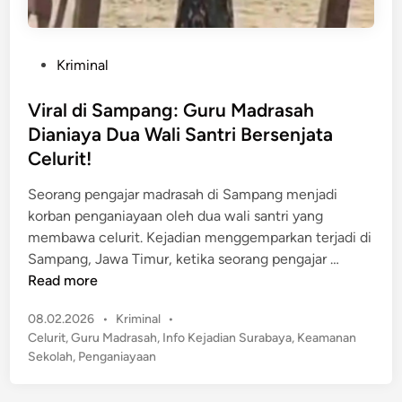
P
Kriminal
o
s
Viral di Sampang: Guru Madrasah
t
Dianiaya Dua Wali Santri Bersenjata
e
Celurit!
d
i
Seorang pengajar madrasah di Sampang menjadi
n
korban penganiayaan oleh dua wali santri yang
membawa celurit. Kejadian menggemparkan terjadi di
V
Sampang, Jawa Timur, ketika seorang pengajar …
i
Read more
r
P
08.02.2026
•
Kriminal
•
a
o
Celurit
,
Guru Madrasah
,
Info Kejadian Surabaya
,
Keamanan
l
s
Sekolah
,
Penganiayaan
d
t
i
e