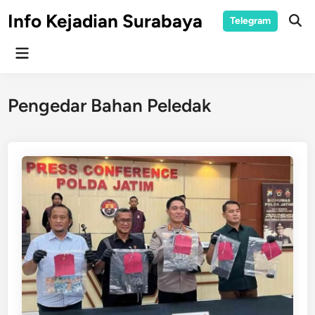
Skip
Info Kejadian Surabaya
Telegram
to
Ope
Sear
content
Main
Menu
Pengedar Bahan Peledak