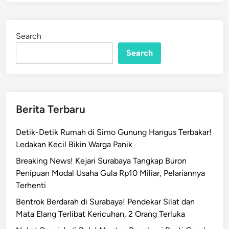
a
e
k
d
s
i
Search
n
i
R
Search
a
h
a
s
Berita Terbaru
i
a
Detik-Detik Rumah di Simo Gunung Hangus Terbakar!
T
Ledakan Kecil Bikin Warga Panik
e
Breaking News! Kejari Surabaya Tangkap Buron
r
Penipuan Modal Usaha Gula Rp10 Miliar, Pelariannya
b
Terhenti
o
n
Bentrok Berdarah di Surabaya! Pendekar Silat dan
g
Mata Elang Terlibat Kericuhan, 2 Orang Terluka
k