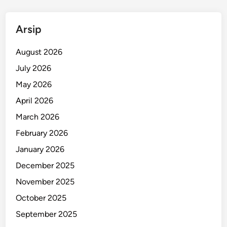
n
P
Arsip
e
n
August 2026
g
July 2026
e
May 2026
d
a
April 2026
r
March 2026
B
February 2026
a
h
January 2026
a
December 2025
n
November 2025
P
e
October 2025
l
September 2025
e