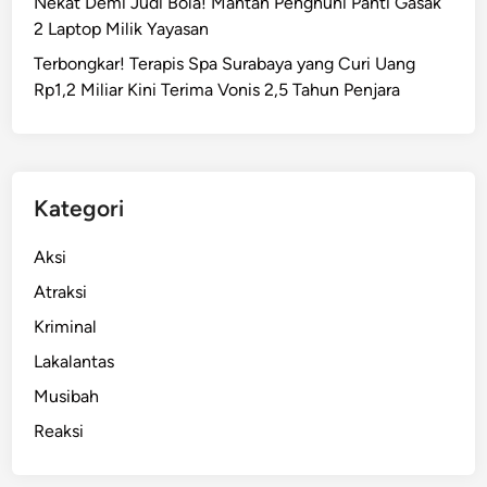
Nekat Demi Judi Bola! Mantan Penghuni Panti Gasak
a
2 Laptop Milik Yayasan
r
Terbongkar! Terapis Spa Surabaya yang Curi Uang
,
Rp1,2 Miliar Kini Terima Vonis 2,5 Tahun Penjara
P
o
l
d
a
Kategori
J
a
Aksi
t
Atraksi
i
Kriminal
m
A
Lakalantas
m
Musibah
a
Reaksi
n
k
a