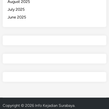
August 2025
d
a
July 2025
k
June 2025
Copyright © 2026
Info Kejadian Surabaya
.