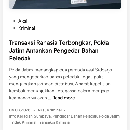
P
Aksi
o
Kriminal
s
t
Transaksi Rahasia Terbongkar, Polda
e
Jatim Amankan Pengedar Bahan
d
Peledak
i
n
Polda Jatim menangkap dua pemuda asal Sidoarjo
yang mengedarkan bahan peledak ilegal, polisi
mengungkap jaringan distribusi. Aparat kepolisian
kembali menunjukkan ketegasan dalam menjaga
T
keamanan wilayah …
Read more
r
P
04.03.2026
•
Aksi
,
Kriminal
•
a
o
Info Kejadian Surabaya
,
Pengedar Bahan Peledak
,
Polda Jatim
,
n
s
Tindak Kriminal
,
Transaksi Rahasia
s
t