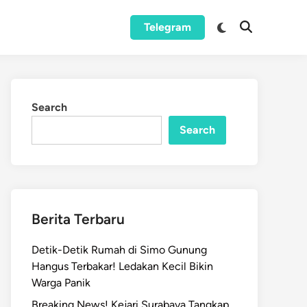
Switch
Telegram
Open
to
Search
dark
mode
Search
Search
Berita Terbaru
Detik-Detik Rumah di Simo Gunung
Hangus Terbakar! Ledakan Kecil Bikin
Warga Panik
Breaking News! Kejari Surabaya Tangkap