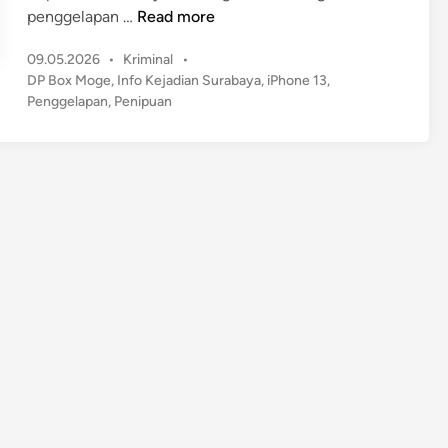
T
penggelapan …
Read more
e
P
09.05.2026
•
Kriminal
•
r
o
DP Box Moge
,
Info Kejadian Surabaya
,
iPhone 13
,
u
s
Penggelapan
,
Penipuan
n
t
g
e
k
d
a
i
n
p
!
D
e
m
i
i
P
h
o
n