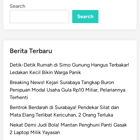
i
i
Search
n
s
Search
!
P
e
m
k
Berita Terbaru
o
t
Detik-Detik Rumah di Simo Gunung Hangus Terbakar!
S
Ledakan Kecil Bikin Warga Panik
u
Breaking News! Kejari Surabaya Tangkap Buron
r
Penipuan Modal Usaha Gula Rp10 Miliar, Pelariannya
a
Terhenti
b
a
Bentrok Berdarah di Surabaya! Pendekar Silat dan
y
Mata Elang Terlibat Kericuhan, 2 Orang Terluka
a
Nekat Demi Judi Bola! Mantan Penghuni Panti Gasak
B
2 Laptop Milik Yayasan
a