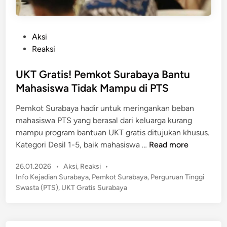
P
Aksi
o
Reaksi
s
t
UKT Gratis! Pemkot Surabaya Bantu
e
Mahasiswa Tidak Mampu di PTS
d
Pemkot Surabaya hadir untuk meringankan beban
i
mahasiswa PTS yang berasal dari keluarga kurang
n
mampu program bantuan UKT gratis ditujukan khusus.
U
Kategori Desil 1-5, baik mahasiswa …
Read more
K
P
26.01.2026
•
Aksi
,
Reaksi
•
T
o
Info Kejadian Surabaya
,
Pemkot Surabaya
,
Perguruan Tinggi
G
s
Swasta (PTS)
,
UKT Gratis Surabaya
r
t
a
e
t
d