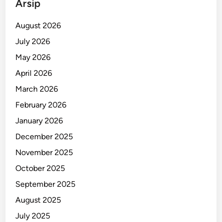
Arsip
m
p
August 2026
u
July 2026
d
May 2026
i
P
April 2026
T
March 2026
S
February 2026
January 2026
December 2025
November 2025
October 2025
September 2025
August 2025
July 2025