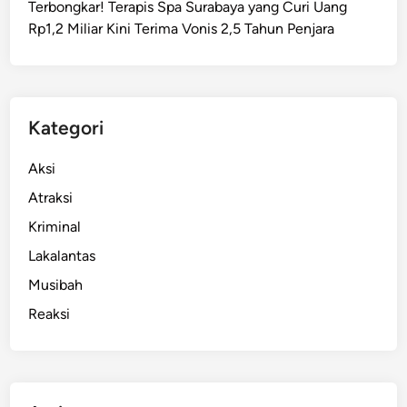
Terbongkar! Terapis Spa Surabaya yang Curi Uang
n
Rp1,2 Miliar Kini Terima Vonis 2,5 Tahun Penjara
t
u
M
a
h
Kategori
a
s
Aksi
i
Atraksi
s
Kriminal
w
a
Lakalantas
T
Musibah
i
Reaksi
d
a
k
M
a