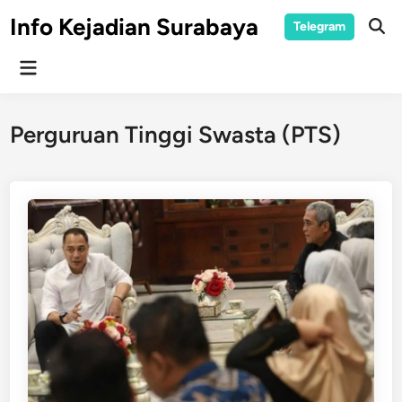
Skip
Info Kejadian Surabaya
Telegram
to
Ope
Sear
content
Main
Menu
Perguruan Tinggi Swasta (PTS)