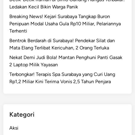
y
Ledakan Kecil Bikin Warga Panik
a
Breaking News! Kejari Surabaya Tangkap Buron
R
Penipuan Modal Usaha Gula Rp10 Miliar, Pelariannya
a
Terhenti
u
p
Bentrok Berdarah di Surabaya! Pendekar Silat dan
P
Mata Elang Terlibat Kericuhan, 2 Orang Terluka
u
Nekat Demi Judi Bola! Mantan Penghuni Panti Gasak
l
2 Laptop Milik Yayasan
u
Terbongkar! Terapis Spa Surabaya yang Curi Uang
h
Rp1,2 Miliar Kini Terima Vonis 2,5 Tahun Penjara
a
n
J
u
t
Kategori
a
p
Aksi
e