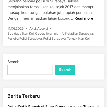
Seorang perwira polisi di Surabaya, sukses
i
menjalankan ternak ikan koi sejak 2017 dan mampu
n
meraup keuntungan puluhan juta rupiah per bulan.
W
Dengan memanfaatkan lahan kosong …
Read more
o
P
11.06.2025
•
Aksi
,
Atraksi
•
w
o
Budidaya Ikan Koi
,
Cecep Ibrahim
,
Info Kejadian Surabaya
,
!
s
Perwira Polisi Surabaya
,
Polisi Surabaya
,
Ternak Ikan Koi
P
t
o
e
l
d
i
i
Search
n
s
Search
i
S
u
r
a
Berita Terbaru
b
a
Detik-Detik Rumah di Simo Gunung Hangus Terbakar!