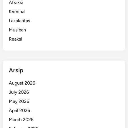
Atraksi
r
Kriminal
B
u
Lakalantas
l
Musibah
a
Reaksi
n
d
a
r
i
Arsip
T
e
August 2026
r
July 2026
n
May 2026
a
k
April 2026
I
March 2026
k