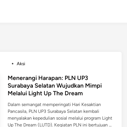
P
Aksi
o
s
Menerangi Harapan: PLN UP3
t
Surabaya Selatan Wujudkan Mimpi
e
Melalui Light Up The Dream
d
i
Dalam semangat memperingati Hari Kesaktian
n
Pancasila, PLN UP3 Surabaya Selatan kembali
menyalakan kepedulian sosial melalui program Light
M
Up The Dream (LUTD). Kegiatan PLN ini bertujuan …