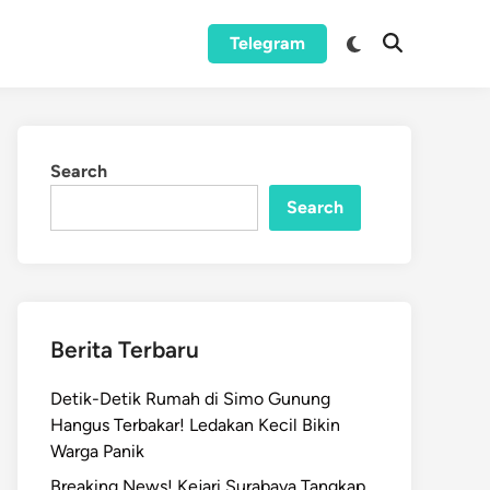
Switch
Telegram
Open
to
Search
dark
mode
Search
Search
Berita Terbaru
Detik-Detik Rumah di Simo Gunung
Hangus Terbakar! Ledakan Kecil Bikin
Warga Panik
Breaking News! Kejari Surabaya Tangkap