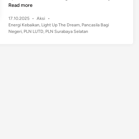
e
Read more
n
P
17.10.2025
•
Aksi
•
e
o
Energi Kebaikan
,
Light Up The Dream
,
Pancasila Bagi
r
s
Negeri
,
PLN LUTD
,
PLN Surabaya Selatan
a
t
n
e
g
d
i
i
n
H
a
r
a
p
a
n
:
P
L
N