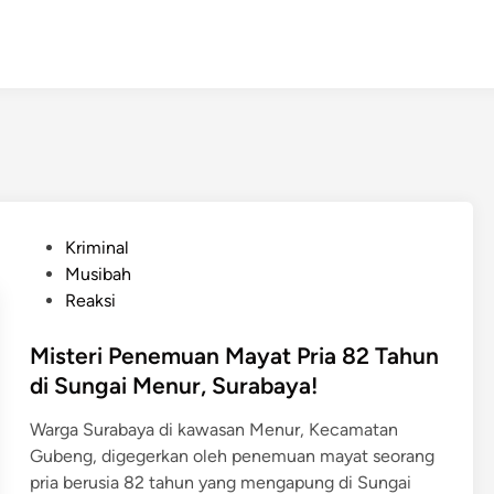
P
Kriminal
o
Musibah
s
Reaksi
t
e
Misteri Penemuan Mayat Pria 82 Tahun
d
di Sungai Menur, Surabaya!
i
Warga Surabaya di kawasan Menur, Kecamatan
n
Gubeng, digegerkan oleh penemuan mayat seorang
pria berusia 82 tahun yang mengapung di Sungai