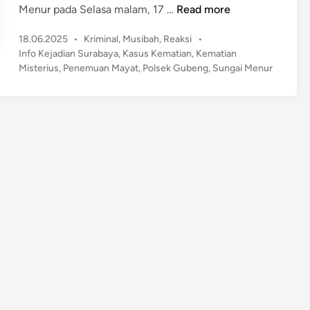
M
Menur pada Selasa malam, 17 …
Read more
i
P
18.06.2025
•
Kriminal
,
Musibah
,
Reaksi
•
s
o
Info Kejadian Surabaya
,
Kasus Kematian
,
Kematian
t
s
Misterius
,
Penemuan Mayat
,
Polsek Gubeng
,
Sungai Menur
e
t
r
e
i
d
P
i
n
e
n
e
m
u
a
n
M
a
y
a