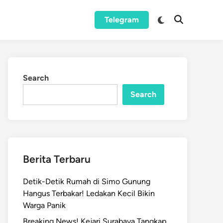
Switch
Telegram
Open
to
Search
dark
mode
Search
Search
Berita Terbaru
Detik-Detik Rumah di Simo Gunung
Hangus Terbakar! Ledakan Kecil Bikin
Warga Panik
Breaking News! Kejari Surabaya Tangkap