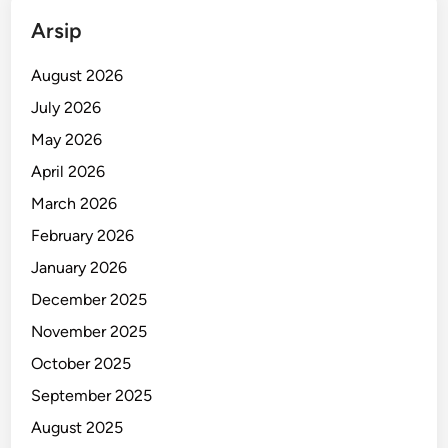
i
Arsip
l
e
August 2026
p
July 2026
a
May 2026
s
’
April 2026
P
March 2026
o
February 2026
l
i
January 2026
s
December 2025
i
November 2025
October 2025
September 2025
August 2025