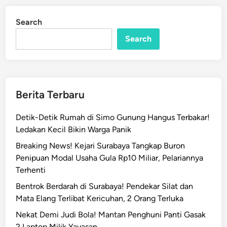
B
d
a
i
Search
n
n
d
Search
i
t
C
u
Berita Terbaru
r
a
Detik-Detik Rumah di Simo Gunung Hangus Terbakar!
n
Ledakan Kecil Bikin Warga Panik
m
Breaking News! Kejari Surabaya Tangkap Buron
o
Penipuan Modal Usaha Gula Rp10 Miliar, Pelariannya
r
Terhenti
D
i
Bentrok Berdarah di Surabaya! Pendekar Silat dan
r
Mata Elang Terlibat Kericuhan, 2 Orang Terluka
i
Nekat Demi Judi Bola! Mantan Penghuni Panti Gasak
n
2 Laptop Milik Yayasan