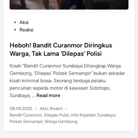
P
Aksi
o
Reaksi
s
t
Heboh! Bandit Curanmor Diringkus
e
Warga, Tak Lama ‘Dilepas’ Polisi
d
Kisah “Bandit Curanmor Surabaya Ditangkap Warga
i
Gembong, ‘Dilepas’ Polsek Semampir” bukan sekadar
n
kisah kriminal biasa. Seorang terduga pelaku
pencurian sepeda motor di kawasan Sidotopo,
H
Surabaya, …
Read more
e
P
08.09.2025
•
Aksi
,
Reaksi
•
b
o
Bandit Curanmor
,
Dilepas Polisi
,
Info Kejadian Surabaya
,
o
s
Polsek Semampir
,
Warga Gembong
h
t
!
e