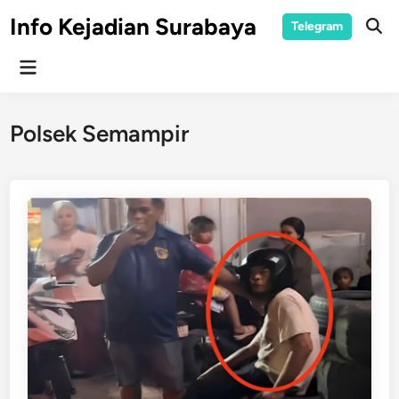
Skip
Info Kejadian Surabaya
Telegram
to
Ope
Sear
content
Main
Menu
Polsek Semampir