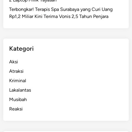
g
Terbongkar! Terapis Spa Surabaya yang Curi Uang
k
Rp1,2 Miliar Kini Terima Vonis 2,5 Tahun Penjara
u
s
W
a
r
Kategori
g
a
Aksi
,
Atraksi
T
Kriminal
a
k
Lakalantas
L
Musibah
a
Reaksi
m
a
‘
D