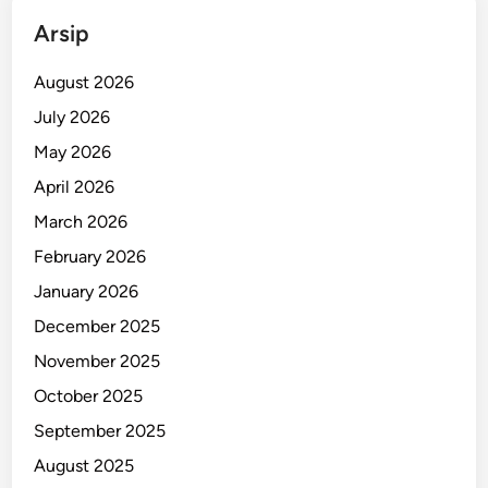
n
Arsip
i
s
August 2026
m
July 2026
e
May 2026
d
i
April 2026
S
March 2026
u
February 2026
r
a
January 2026
b
December 2025
a
November 2025
y
a
October 2025
September 2025
August 2025