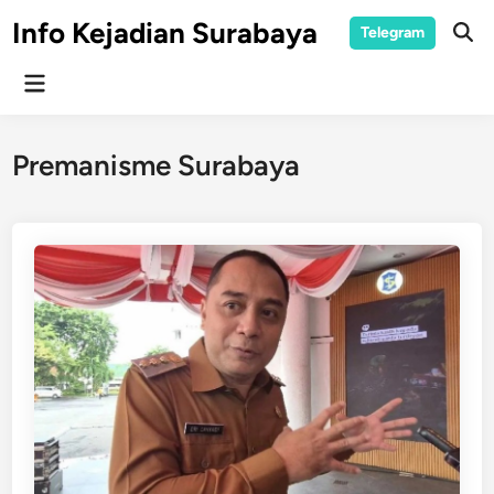
Skip
Info Kejadian Surabaya
Telegram
to
Ope
Sear
content
Main
Menu
Premanisme Surabaya