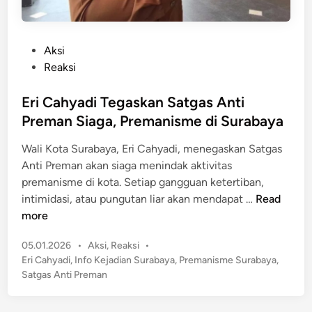
P
Aksi
o
Reaksi
s
t
Eri Cahyadi Tegaskan Satgas Anti
e
Preman Siaga, Premanisme di Surabaya
d
Wali Kota Surabaya, Eri Cahyadi, menegaskan Satgas
i
Anti Preman akan siaga menindak aktivitas
n
premanisme di kota. Setiap gangguan ketertiban,
E
intimidasi, atau pungutan liar akan mendapat …
Read
r
more
i
P
05.01.2026
•
Aksi
,
Reaksi
•
C
o
Eri Cahyadi
,
Info Kejadian Surabaya
,
Premanisme Surabaya
,
a
s
Satgas Anti Preman
h
t
y
e