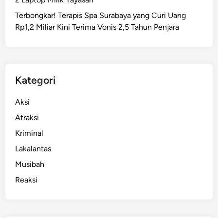
t
Terbongkar! Terapis Spa Surabaya yang Curi Uang
i
Rp1,2 Miliar Kini Terima Vonis 2,5 Tahun Penjara
P
r
e
m
a
Kategori
n
S
Aksi
i
Atraksi
a
Kriminal
g
a
Lakalantas
,
Musibah
P
Reaksi
r
e
m
a