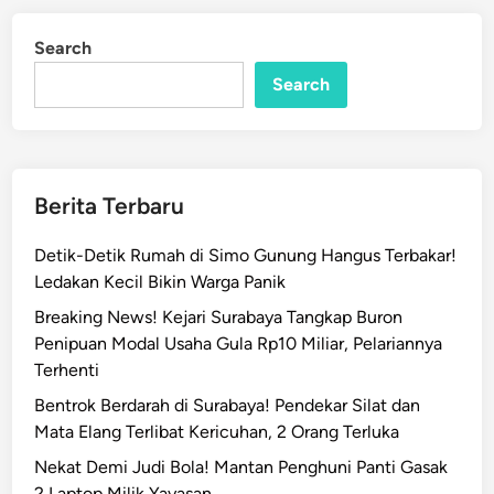
a
d
d
i
Search
n
i
Search
T
e
g
a
s
Berita Terbaru
k
a
Detik-Detik Rumah di Simo Gunung Hangus Terbakar!
n
Ledakan Kecil Bikin Warga Panik
S
Breaking News! Kejari Surabaya Tangkap Buron
a
Penipuan Modal Usaha Gula Rp10 Miliar, Pelariannya
t
Terhenti
g
a
Bentrok Berdarah di Surabaya! Pendekar Silat dan
s
Mata Elang Terlibat Kericuhan, 2 Orang Terluka
A
Nekat Demi Judi Bola! Mantan Penghuni Panti Gasak
n
2 Laptop Milik Yayasan