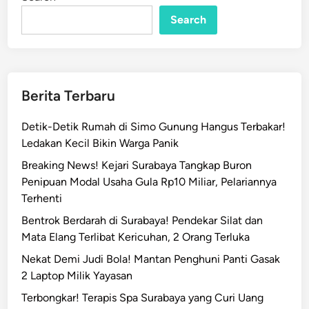
n
d
i
Search
T
e
g
a
Berita Terbaru
s
k
Detik-Detik Rumah di Simo Gunung Hangus Terbakar!
a
Ledakan Kecil Bikin Warga Panik
n
Breaking News! Kejari Surabaya Tangkap Buron
O
Penipuan Modal Usaha Gula Rp10 Miliar, Pelariannya
r
Terhenti
m
a
Bentrok Berdarah di Surabaya! Pendekar Silat dan
s
Mata Elang Terlibat Kericuhan, 2 Orang Terluka
S
Nekat Demi Judi Bola! Mantan Penghuni Panti Gasak
u
2 Laptop Milik Yayasan
r
Terbongkar! Terapis Spa Surabaya yang Curi Uang
a