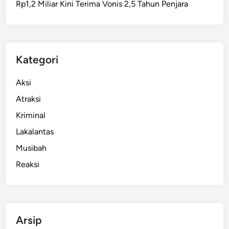
Rp1,2 Miliar Kini Terima Vonis 2,5 Tahun Penjara
b
a
y
a
B
Kategori
u
k
Aksi
a
Atraksi
n
Kriminal
P
e
Lakalantas
l
Musibah
a
Reaksi
k
u
P
r
e
Arsip
m