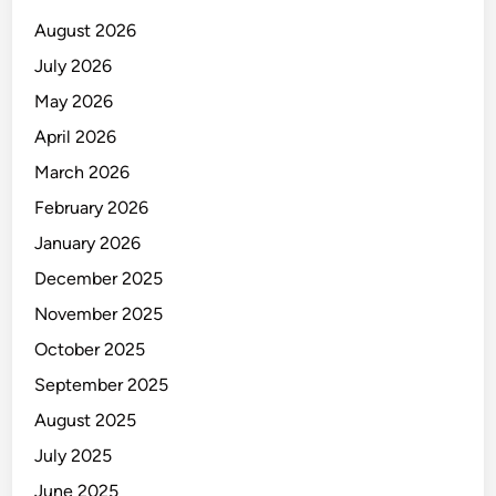
a
August 2026
n
July 2026
i
May 2026
s
m
April 2026
e
March 2026
,
February 2026
J
a
January 2026
g
December 2025
a
November 2025
K
o
October 2025
t
September 2025
a
August 2025
July 2025
June 2025