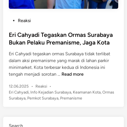
P
Reaksi
o
s
Eri Cahyadi Tegaskan Ormas Surabaya
t
Bukan Pelaku Premanisme, Jaga Kota
e
Eri Cahyadi tegaskan ormas Surabaya tidak terlibat
d
dalam aksi premanisme yang marak di lahan parkir
i
minimarket. Kota terbesar kedua di Indonesia ini
n
E
tengah menjadi sorotan …
Read more
r
P
12.06.2025
•
Reaksi
•
i
o
Eri Cahyadi
,
Info Kejadian Surabaya
,
Keamanan Kota
,
Ormas
C
s
Surabaya
,
Pemkot Surabaya
,
Premanisme
a
t
h
e
y
d
a
i
Search