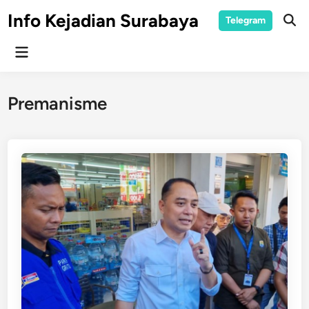
Skip
Info Kejadian Surabaya
Telegram
to
Ope
Sear
content
Main
Menu
Premanisme