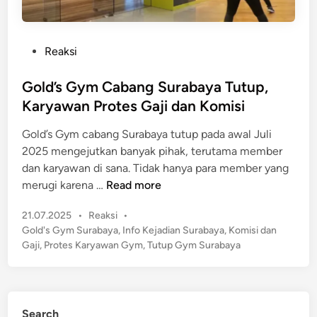
P
Reaksi
o
s
Gold’s Gym Cabang Surabaya Tutup,
t
Karyawan Protes Gaji dan Komisi
e
Gold’s Gym cabang Surabaya tutup pada awal Juli
d
2025 mengejutkan banyak pihak, terutama member
i
dan karyawan di sana. Tidak hanya para member yang
n
G
merugi karena …
Read more
o
P
21.07.2025
•
Reaksi
•
l
o
Gold's Gym Surabaya
,
Info Kejadian Surabaya
,
Komisi dan
d
s
Gaji
,
Protes Karyawan Gym
,
Tutup Gym Surabaya
’
t
s
e
G
d
y
i
Search