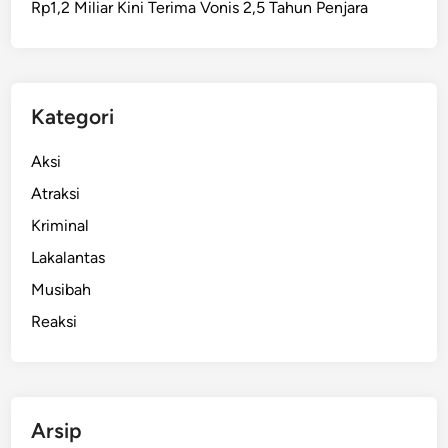
Rp1,2 Miliar Kini Terima Vonis 2,5 Tahun Penjara
p
,
K
a
r
Kategori
y
a
Aksi
w
Atraksi
a
Kriminal
n
P
Lakalantas
r
Musibah
o
Reaksi
t
e
s
G
a
Arsip
j