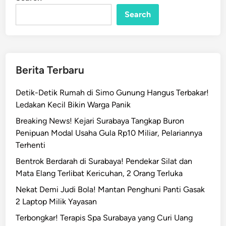
n
m
C
Search
a
b
a
n
Berita Terbaru
g
S
Detik-Detik Rumah di Simo Gunung Hangus Terbakar!
u
Ledakan Kecil Bikin Warga Panik
r
Breaking News! Kejari Surabaya Tangkap Buron
a
Penipuan Modal Usaha Gula Rp10 Miliar, Pelariannya
b
Terhenti
a
y
Bentrok Berdarah di Surabaya! Pendekar Silat dan
a
Mata Elang Terlibat Kericuhan, 2 Orang Terluka
T
Nekat Demi Judi Bola! Mantan Penghuni Panti Gasak
u
2 Laptop Milik Yayasan
t
Terbongkar! Terapis Spa Surabaya yang Curi Uang
u