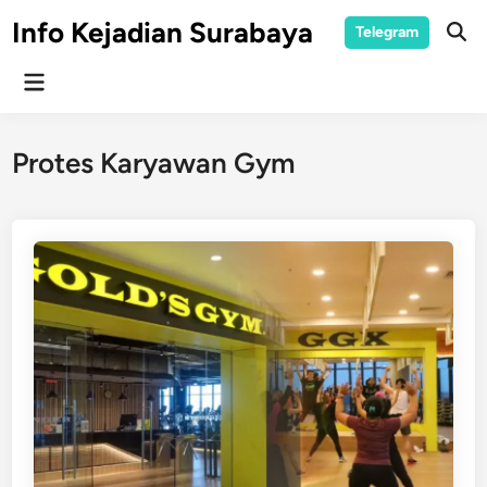
Skip
Info Kejadian Surabaya
Telegram
to
Ope
Sear
content
Main
Menu
Protes Karyawan Gym