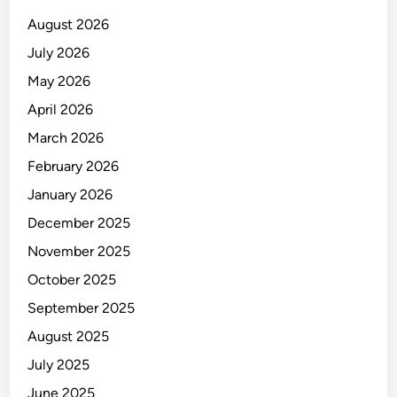
i
August 2026
d
July 2026
a
May 2026
n
K
April 2026
o
March 2026
m
February 2026
i
s
January 2026
i
December 2025
November 2025
October 2025
September 2025
August 2025
July 2025
June 2025