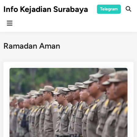
Skip
Info Kejadian Surabaya
Telegram
to
Ope
Sear
content
Main
Menu
Ramadan Aman