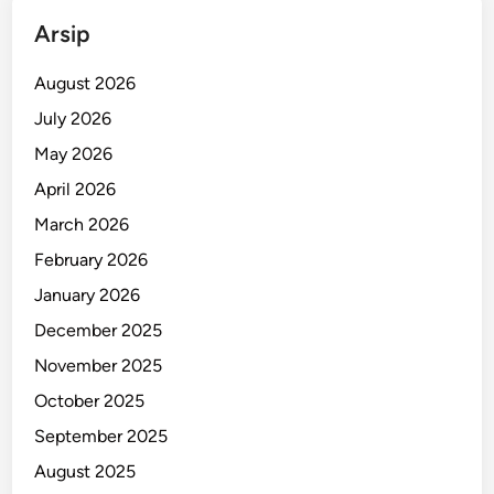
n
Arsip
S
e
August 2026
l
July 2026
a
May 2026
m
a
April 2026
R
March 2026
a
February 2026
m
a
January 2026
d
December 2025
a
November 2025
n
October 2025
September 2025
August 2025