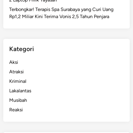
a
Terbongkar! Terapis Spa Surabaya yang Curi Uang
t
Rp1,2 Miliar Kini Terima Vonis 2,5 Tahun Penjara
r
o
l
i
,
Kategori
L
a
Aksi
r
Atraksi
a
Kriminal
n
g
Lakalantas
P
Musibah
e
Reaksi
t
a
s
a