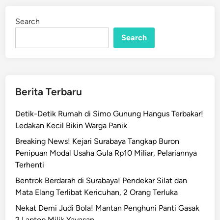
P
d
P
i
Search
n
S
u
Search
r
a
b
a
Berita Terbaru
y
a
Detik-Detik Rumah di Simo Gunung Hangus Terbakar!
P
Ledakan Kecil Bikin Warga Panik
e
Breaking News! Kejari Surabaya Tangkap Buron
r
Penipuan Modal Usaha Gula Rp10 Miliar, Pelariannya
k
Terhenti
e
t
Bentrok Berdarah di Surabaya! Pendekar Silat dan
a
Mata Elang Terlibat Kericuhan, 2 Orang Terluka
t
Nekat Demi Judi Bola! Mantan Penghuni Panti Gasak
P
2 Laptop Milik Yayasan