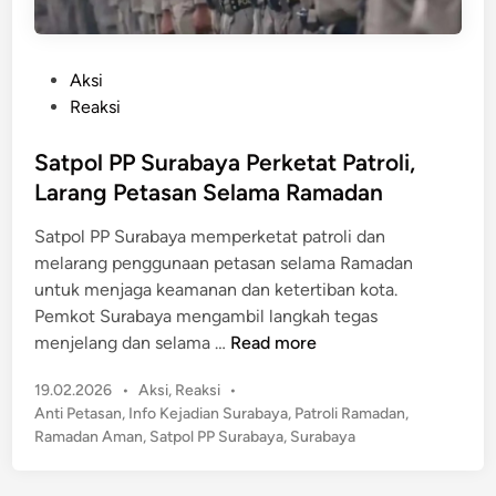
P
Aksi
o
Reaksi
s
t
Satpol PP Surabaya Perketat Patroli,
e
Larang Petasan Selama Ramadan
d
Satpol PP Surabaya memperketat patroli dan
i
melarang penggunaan petasan selama Ramadan
n
untuk menjaga keamanan dan ketertiban kota.
Pemkot Surabaya mengambil langkah tegas
S
menjelang dan selama …
Read more
a
P
19.02.2026
•
Aksi
,
Reaksi
•
t
o
Anti Petasan
,
Info Kejadian Surabaya
,
Patroli Ramadan
,
p
s
Ramadan Aman
,
Satpol PP Surabaya
,
Surabaya
o
t
l
e