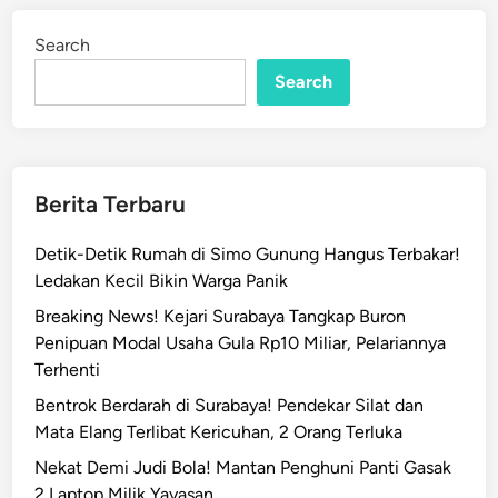
i
i
n
n
Search
e
Search
M
e
r
a
j
Berita Terbaru
a
l
Detik-Detik Rumah di Simo Gunung Hangus Terbakar!
e
Ledakan Kecil Bikin Warga Panik
l
Breaking News! Kejari Surabaya Tangkap Buron
a
Penipuan Modal Usaha Gula Rp10 Miliar, Pelariannya
,
Terhenti
8
Bentrok Berdarah di Surabaya! Pendekar Silat dan
5
Mata Elang Terlibat Kericuhan, 2 Orang Terluka
P
a
Nekat Demi Judi Bola! Mantan Penghuni Panti Gasak
s
2 Laptop Milik Yayasan