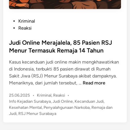
P
Kriminal
o
Reaksi
s
t
Judi Online Merajalela, 85 Pasien RSJ
e
Menur Termasuk Remaja 14 Tahun
d
Kasus kecanduan judi online makin mengkhawatirkan
i
di Indonesia, terbukti 85 pasien dirawat di Rumah
n
Sakit Jiwa (RSJ) Menur Surabaya akibat dampaknya.
J
Menariknya, dari jumlah tersebut, …
Read more
u
P
25.06.2025
•
Kriminal
,
Reaksi
•
d
o
Info Kejadian Surabaya
,
Judi Online
,
Kecanduan Judi
,
i
s
Kesehatan Mental
,
Penyalahgunaan Narkoba
,
Remaja dan
O
t
Judi
,
RSJ Menur Surabaya
n
e
l
d