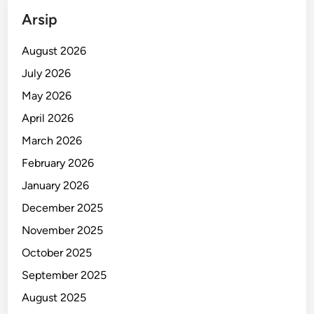
R
Arsip
e
m
August 2026
a
July 2026
j
May 2026
a
1
April 2026
4
March 2026
T
February 2026
a
h
January 2026
u
December 2025
n
November 2025
October 2025
September 2025
August 2025