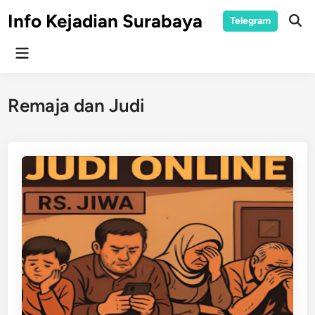
Skip
Info Kejadian Surabaya
Telegram
to
Ope
Sear
content
Main
Menu
Remaja dan Judi