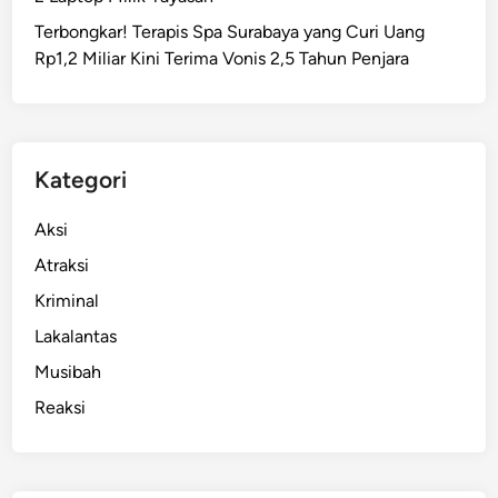
i
Terbongkar! Terapis Spa Surabaya yang Curi Uang
e
Rp1,2 Miliar Kini Terima Vonis 2,5 Tahun Penjara
n
R
S
J
M
Kategori
e
n
Aksi
u
Atraksi
r
Kriminal
T
e
Lakalantas
r
Musibah
m
Reaksi
a
s
u
k