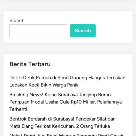
g
e
P
d
P
i
Search
n
J
T
Search
R
S
U
D
Berita Terbaru
D
r
Detik-Detik Rumah di Simo Gunung Hangus Terbakar!
S
Ledakan Kecil Bikin Warga Panik
o
Breaking News! Kejari Surabaya Tangkap Buron
e
Penipuan Modal Usaha Gula Rp10 Miliar, Pelariannya
t
Terhenti
o
m
Bentrok Berdarah di Surabaya! Pendekar Silat dan
o
Mata Elang Terlibat Kericuhan, 2 Orang Terluka
S
Nekat Demi Judi Bola! Mantan Penghuni Panti Gasak