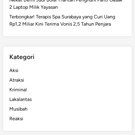
u
2 Laptop Milik Yayasan
r
Terbongkar! Terapis Spa Surabaya yang Curi Uang
a
Rp1,2 Miliar Kini Terima Vonis 2,5 Tahun Penjara
b
a
y
a
T
Kategori
e
r
Aksi
b
Atraksi
a
Kriminal
k
a
Lakalantas
r
Musibah
,
Reaksi
I
n
i