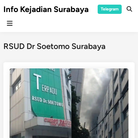
Skip
Info Kejadian Surabaya
Telegram
to
Ope
Sear
content
Main
Menu
RSUD Dr Soetomo Surabaya