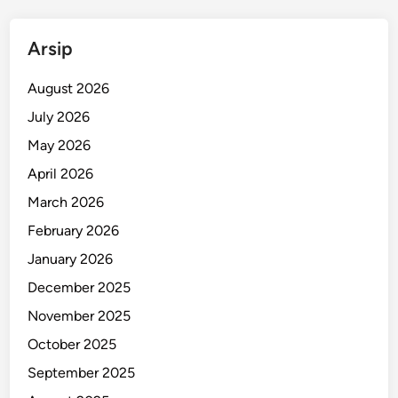
K
o
Arsip
n
d
August 2026
i
July 2026
s
May 2026
i
n
April 2026
y
March 2026
a
February 2026
January 2026
December 2025
November 2025
October 2025
September 2025