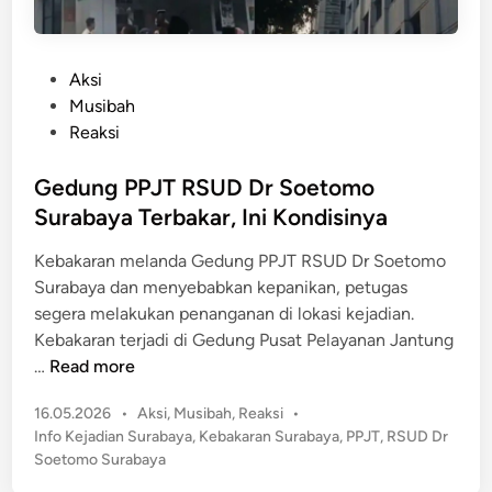
P
Aksi
o
Musibah
s
Reaksi
t
e
Gedung PPJT RSUD Dr Soetomo
d
Surabaya Terbakar, Ini Kondisinya
i
Kebakaran melanda Gedung PPJT RSUD Dr Soetomo
n
Surabaya dan menyebabkan kepanikan, petugas
segera melakukan penanganan di lokasi kejadian.
Kebakaran terjadi di Gedung Pusat Pelayanan Jantung
G
…
Read more
e
P
16.05.2026
•
Aksi
,
Musibah
,
Reaksi
•
d
o
Info Kejadian Surabaya
,
Kebakaran Surabaya
,
PPJT
,
RSUD Dr
u
s
Soetomo Surabaya
n
t