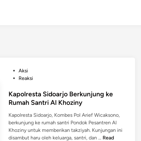
P
Aksi
o
Reaksi
s
t
Kapolresta Sidoarjo Berkunjung ke
e
Rumah Santri Al Khoziny
d
Kapolresta Sidoarjo, Kombes Pol Arief Wicaksono,
i
berkunjung ke rumah santri Pondok Pesantren Al
n
Khoziny untuk memberikan takziyah. Kunjungan ini
K
disambut haru oleh keluarga, santri, dan …
Read