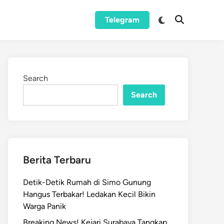
Switch
Telegram
Open
to
Search
dark
mode
Search
Search
Berita Terbaru
Detik-Detik Rumah di Simo Gunung
Hangus Terbakar! Ledakan Kecil Bikin
Warga Panik
Breaking News! Kejari Surabaya Tangkap