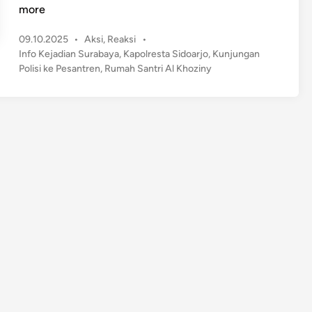
a
more
p
P
09.10.2025
•
Aksi
,
Reaksi
•
o
o
Info Kejadian Surabaya
,
Kapolresta Sidoarjo
,
Kunjungan
l
s
Polisi ke Pesantren
,
Rumah Santri Al Khoziny
r
t
e
e
s
d
t
i
n
a
S
i
d
o
a
r
j
o
B
e