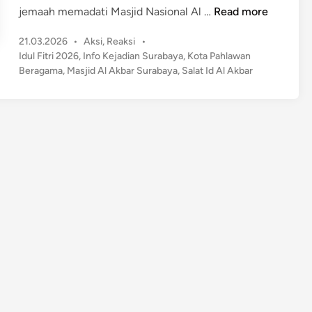
L
jemaah memadati Masjid Nasional Al …
Read more
u
P
21.03.2026
•
Aksi
,
Reaksi
•
a
o
Idul Fitri 2026
,
Info Kejadian Surabaya
,
Kota Pahlawan
r
s
Beragama
,
Masjid Al Akbar Surabaya
,
Salat Id Al Akbar
B
t
i
e
a
d
s
i
n
a
!
R
i
b
u
a
n
W
a
r