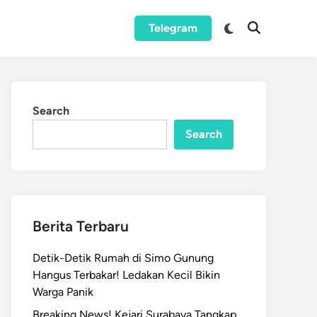
Switch
Telegram
Open
to
Search
dark
mode
Search
Search
Berita Terbaru
Detik-Detik Rumah di Simo Gunung
Hangus Terbakar! Ledakan Kecil Bikin
Warga Panik
Breaking News! Kejari Surabaya Tangkap