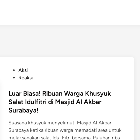
P
Aksi
o
Reaksi
s
t
Luar Biasa! Ribuan Warga Khusyuk
e
Salat Idulfitri di Masjid Al Akbar
d
Surabaya!
i
n
Suasana khusyuk menyelimuti Masjid Al Akbar
Surabaya ketika ribuan warga memadati area untuk
melaksanakan salat Idul Fitri bersama. Puluhan ribu