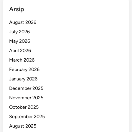
R
Arsip
a
m
August 2026
p
July 2026
u
May 2026
n
g
April 2026
J
March 2026
u
February 2026
n
i
January 2026
!
December 2025
November 2025
October 2025
September 2025
August 2025