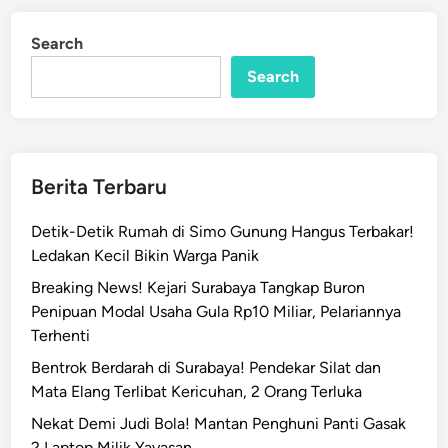
i
d
P
i
Search
n
U
T
Search
a
n
c
a
Berita Terbaru
p
G
Detik-Detik Rumah di Simo Gunung Hangus Terbakar!
a
Ledakan Kecil Bikin Warga Panik
s
Breaking News! Kejari Surabaya Tangkap Buron
,
Penipuan Modal Usaha Gula Rp10 Miliar, Pelariannya
S
Terhenti
R
T
Bentrok Berdarah di Surabaya! Pendekar Silat dan
a
Mata Elang Terlibat Kericuhan, 2 Orang Terluka
h
Nekat Demi Judi Bola! Mantan Penghuni Panti Gasak
a
2 Laptop Milik Yayasan