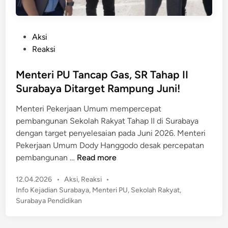
P
Aksi
o
Reaksi
s
t
Menteri PU Tancap Gas, SR Tahap II
e
Surabaya Ditarget Rampung Juni!
d
Menteri Pekerjaan Umum mempercepat
i
pembangunan Sekolah Rakyat Tahap II di Surabaya
n
dengan target penyelesaian pada Juni 2026. Menteri
Pekerjaan Umum Dody Hanggodo desak percepatan
M
pembangunan …
Read more
e
P
12.04.2026
•
Aksi
,
Reaksi
•
n
o
Info Kejadian Surabaya
,
Menteri PU
,
Sekolah Rakyat
,
t
s
Surabaya Pendidikan
e
t
r
e