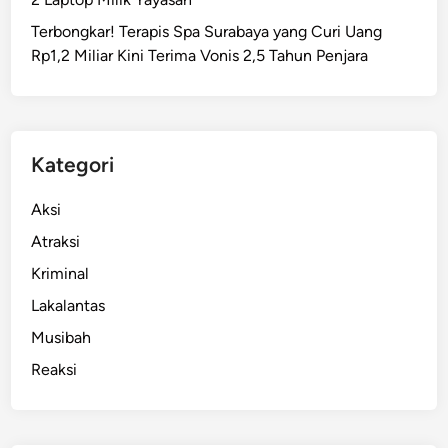
p
Terbongkar! Terapis Spa Surabaya yang Curi Uang
I
Rp1,2 Miliar Kini Terima Vonis 2,5 Tahun Penjara
I
S
u
r
a
Kategori
b
a
Aksi
y
Atraksi
a
Kriminal
D
i
Lakalantas
t
Musibah
a
Reaksi
r
g
e
t