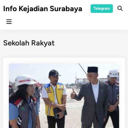
Skip
Info Kejadian Surabaya
Telegram
to
Ope
Sear
content
Main
Menu
Sekolah Rakyat