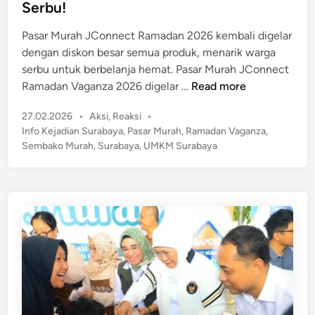
d
Serbu!
a
i
n
n
Pasar Murah JConnect Ramadan 2026 kembali digelar
j
dengan diskon besar semua produk, menarik warga
a
serbu untuk berbelanja hemat. Pasar Murah JConnect
n
H
Ramadan Vaganza 2026 digelar …
Read more
g
e
d
P
27.02.2026
•
Aksi
,
Reaksi
•
b
i
o
Info Kejadian Surabaya
,
Pasar Murah
,
Ramadan Vaganza
,
o
P
s
Sembako Murah
,
Surabaya
,
UMKM Surabaya
h
t
a
!
e
s
P
d
a
a
i
r
n
s
M
a
u
r
r
M
a
u
h
r
,