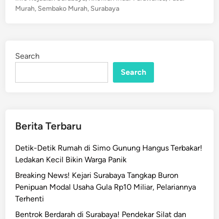
r
s
2
Murah
,
Sembako Murah
,
Surabaya
M
t
6
u
e
,
r
d
D
a
i
i
Search
n
h
s
Search
S
k
u
o
r
n
a
G
b
Berita Terbaru
i
a
l
y
Detik-Detik Rumah di Simo Gunung Hangus Terbakar!
a
a
Ledakan Kecil Bikin Warga Panik
S
,
e
Breaking News! Kejari Surabaya Tangkap Buron
S
m
Penipuan Modal Usaha Gula Rp10 Miliar, Pelariannya
e
u
Terhenti
n
a
y
Bentrok Berdarah di Surabaya! Pendekar Silat dan