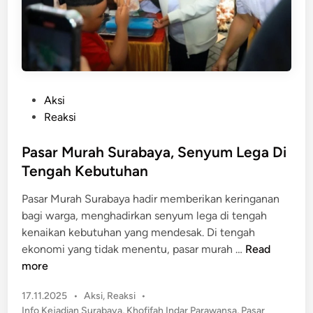
a
H
h
a
J
r
C
g
o
a
n
P
P
Aksi
n
a
o
Reaksi
e
n
s
c
g
t
Pasar Murah Surabaya, Senyum Lega Di
t
a
e
Tengah Kebutuhan
R
n
d
a
Pasar Murah Surabaya hadir memberikan keringanan
J
i
m
bagi warga, menghadirkan senyum lega di tengah
e
n
a
kenaikan kebutuhan yang mendesak. Di tengah
b
d
P
ekonomi yang tidak menentu, pasar murah …
Read
l
a
a
more
o
n
s
k
2
P
17.11.2025
•
Aksi
,
Reaksi
•
a
!
0
o
Info Kejadian Surabaya
,
Khofifah Indar Parawansa
,
Pasar