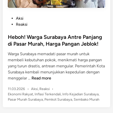
P
Aksi
o
Reaksi
s
t
Heboh! Warga Surabaya Antre Panjang
e
di Pasar Murah, Harga Pangan Jeblok!
d
Warga Surabaya memadati pasar murah untuk
i
membeli kebutuhan pokok, menikmati harga pangan
n
yang turun drastis, antrean mengular. Pemerintah Kota
Surabaya kembali menunjukkan kepedulian dengan
H
menggelar …
Read more
e
P
11.03.2026
•
Aksi
,
Reaksi
•
b
o
Ekonomi Rakyat
,
Inflasi Terkendali
,
Info Kejadian Surabaya
,
o
s
Pasar Murah Surabaya
,
Pemkot Surabaya
,
Sembako Murah
h
t
!
e