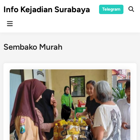
Skip
Info Kejadian Surabaya
Telegram
to
Ope
Sear
content
Main
Menu
Sembako Murah