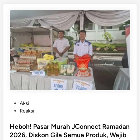
W
d
a
i
n
r
g
a
S
u
r
a
b
a
y
a
A
P
Aksi
n
o
Reaksi
t
s
r
t
Heboh! Pasar Murah JConnect Ramadan
e
e
2026, Diskon Gila Semua Produk, Wajib
P