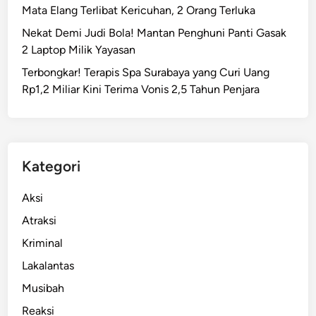
P
u
Mata Elang Terlibat Kericuhan, 2 Orang Terluka
r
m
Nekat Demi Judi Bola! Mantan Penghuni Panti Gasak
o
L
2 Laptop Milik Yayasan
d
e
u
Terbongkar! Terapis Spa Surabaya yang Curi Uang
g
k
Rp1,2 Miliar Kini Terima Vonis 2,5 Tahun Penjara
a
,
D
W
i
a
T
j
e
Kategori
i
n
b
g
Aksi
S
a
Atraksi
e
h
r
Kriminal
K
b
e
Lakalantas
u
b
Musibah
!
u
Reaksi
t