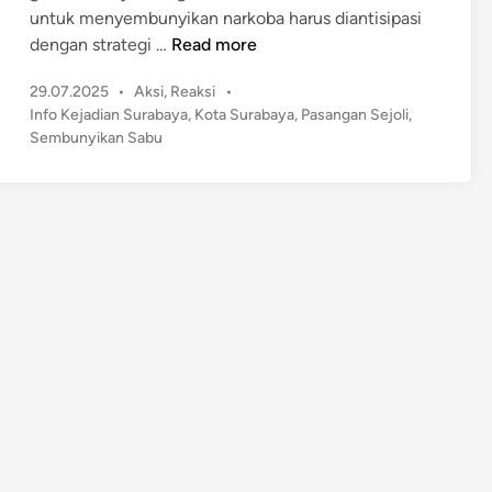
untuk menyembunyikan narkoba harus diantisipasi
P
dengan strategi …
Read more
a
P
29.07.2025
•
Aksi
,
Reaksi
•
s
o
Info Kejadian Surabaya
,
Kota Surabaya
,
Pasangan Sejoli
,
a
s
Sembunyikan Sabu
n
t
g
e
a
d
n
i
n
S
e
j
o
l
i
D
i
S
u