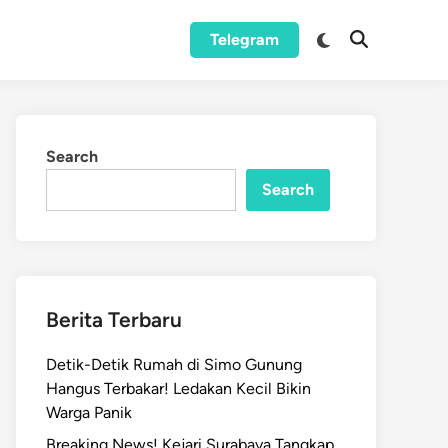
Switch
Telegram
Open
to
Search
dark
mode
Search
Search
Berita Terbaru
Detik-Detik Rumah di Simo Gunung
Hangus Terbakar! Ledakan Kecil Bikin
Warga Panik
Breaking News! Kejari Surabaya Tangkap