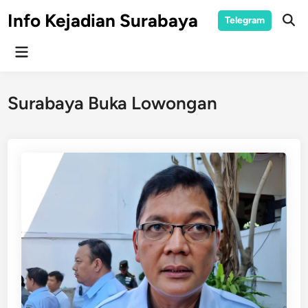
Skip
Info Kejadian Surabaya
Telegram
to
Ope
Sear
content
Main
Menu
Surabaya Buka Lowongan