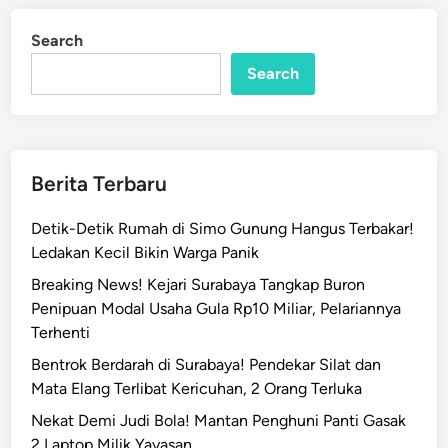
a
i
n
B
Search
u
Search
k
a
L
o
w
Berita Terbaru
o
n
Detik-Detik Rumah di Simo Gunung Hangus Terbakar!
g
Ledakan Kecil Bikin Warga Panik
a
Breaking News! Kejari Surabaya Tangkap Buron
n
Penipuan Modal Usaha Gula Rp10 Miliar, Pelariannya
2
Terhenti
.
Bentrok Berdarah di Surabaya! Pendekar Silat dan
0
Mata Elang Terlibat Kericuhan, 2 Orang Terluka
0
0
Nekat Demi Judi Bola! Mantan Penghuni Panti Gasak
S
2 Laptop Milik Yayasan