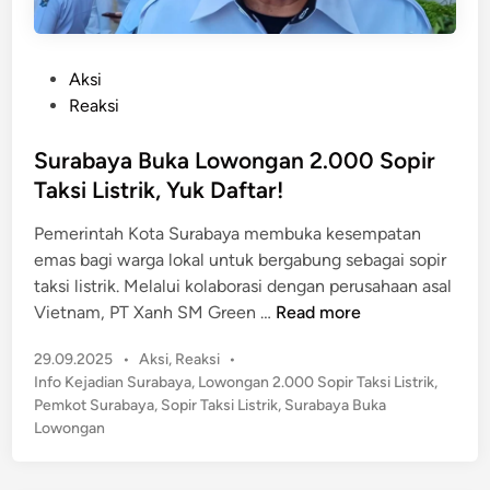
P
Aksi
o
Reaksi
s
t
Surabaya Buka Lowongan 2.000 Sopir
e
Taksi Listrik, Yuk Daftar!
d
Pemerintah Kota Surabaya membuka kesempatan
i
emas bagi warga lokal untuk bergabung sebagai sopir
n
taksi listrik. Melalui kolaborasi dengan perusahaan asal
S
Vietnam, PT Xanh SM Green …
Read more
u
P
29.09.2025
•
Aksi
,
Reaksi
•
r
o
Info Kejadian Surabaya
,
Lowongan 2.000 Sopir Taksi Listrik
,
a
s
Pemkot Surabaya
,
Sopir Taksi Listrik
,
Surabaya Buka
b
t
Lowongan
a
e
y
d