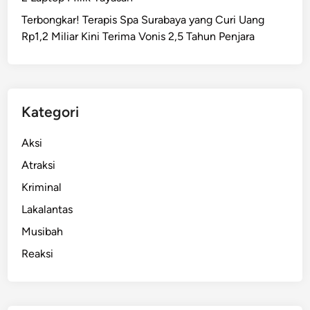
o
Terbongkar! Terapis Spa Surabaya yang Curi Uang
p
Rp1,2 Miliar Kini Terima Vonis 2,5 Tahun Penjara
i
r
T
a
k
Kategori
s
i
Aksi
L
Atraksi
i
Kriminal
s
t
Lakalantas
r
Musibah
i
Reaksi
k
,
Y
u