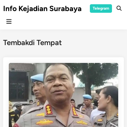
Skip
Info Kejadian Surabaya
Telegram
to
Ope
Sear
content
Main
Menu
Tembakdi Tempat