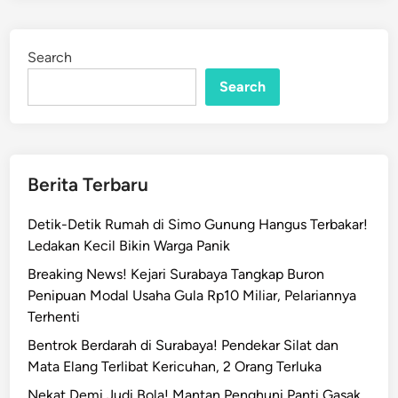
e
d
s
i
n
t
Search
a
Search
b
e
s
S
u
Berita Terbaru
r
a
Detik-Detik Rumah di Simo Gunung Hangus Terbakar!
b
Ledakan Kecil Bikin Warga Panik
a
Breaking News! Kejari Surabaya Tangkap Buron
y
Penipuan Modal Usaha Gula Rp10 Miliar, Pelariannya
a
Terhenti
P
Bentrok Berdarah di Surabaya! Pendekar Silat dan
e
Mata Elang Terlibat Kericuhan, 2 Orang Terluka
r
i
Nekat Demi Judi Bola! Mantan Penghuni Panti Gasak