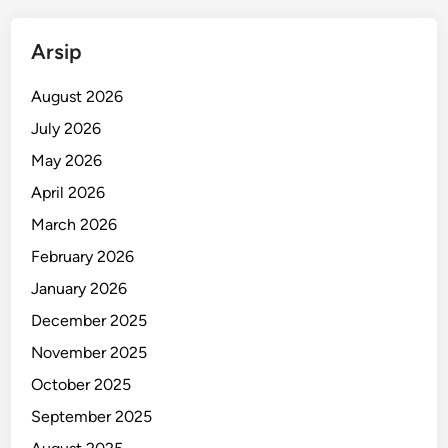
p
a
Arsip
t
”
August 2026
P
July 2026
e
May 2026
l
a
April 2026
k
March 2026
u
February 2026
C
u
January 2026
r
December 2025
a
November 2025
n
m
October 2025
o
September 2025
r