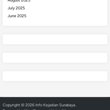
August 2025
!
July 2025
June 2025
Copyright © 2026
Info Kejadian Surabaya
.