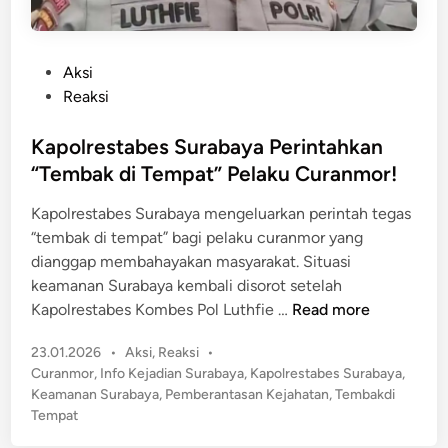
P
Aksi
o
Reaksi
s
t
Kapolrestabes Surabaya Perintahkan
e
“Tembak di Tempat” Pelaku Curanmor!
d
Kapolrestabes Surabaya mengeluarkan perintah tegas
i
“tembak di tempat” bagi pelaku curanmor yang
n
dianggap membahayakan masyarakat. Situasi
keamanan Surabaya kembali disorot setelah
K
Kapolrestabes Kombes Pol Luthfie …
Read more
a
P
23.01.2026
•
Aksi
,
Reaksi
•
p
o
Curanmor
,
Info Kejadian Surabaya
,
Kapolrestabes Surabaya
,
o
s
Keamanan Surabaya
,
Pemberantasan Kejahatan
,
Tembakdi
l
t
Tempat
r
e