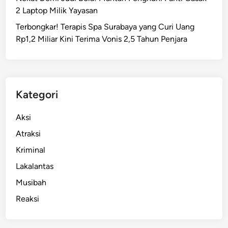
n
2 Laptop Milik Yayasan
t
Terbongkar! Terapis Spa Surabaya yang Curi Uang
a
Rp1,2 Miliar Kini Terima Vonis 2,5 Tahun Penjara
h
k
a
n
“
Kategori
T
e
Aksi
m
Atraksi
b
Kriminal
a
k
Lakalantas
d
Musibah
i
Reaksi
T
e
m