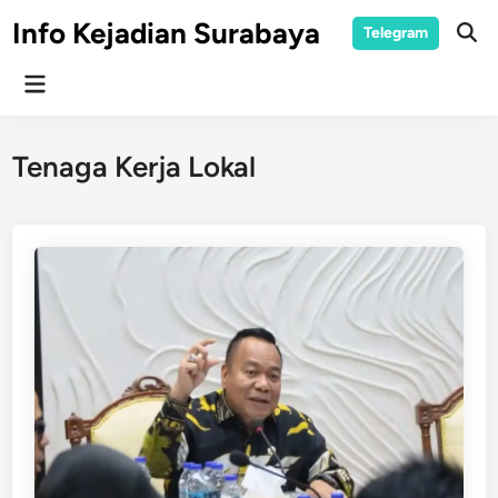
Skip
Info Kejadian Surabaya
Telegram
to
Ope
Sear
content
Main
Menu
Tenaga Kerja Lokal