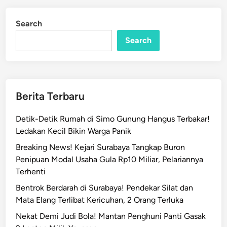
a
d
b
i
Search
n
a
Search
y
a
,
R
i
Berita Terbaru
b
u
Detik-Detik Rumah di Simo Gunung Hangus Terbakar!
a
Ledakan Kecil Bikin Warga Panik
n
Breaking News! Kejari Surabaya Tangkap Buron
L
Penipuan Modal Usaha Gula Rp10 Miliar, Pelariannya
a
Terhenti
p
a
Bentrok Berdarah di Surabaya! Pendekar Silat dan
n
Mata Elang Terlibat Kericuhan, 2 Orang Terluka
g
Nekat Demi Judi Bola! Mantan Penghuni Panti Gasak
a