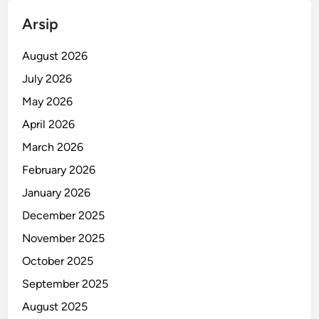
U
Arsip
M
K
August 2026
M
July 2026
M
May 2026
e
r
April 2026
a
March 2026
p
February 2026
a
t
January 2026
!
December 2025
S
November 2025
i
a
October 2025
p
September 2025
-
August 2025
S