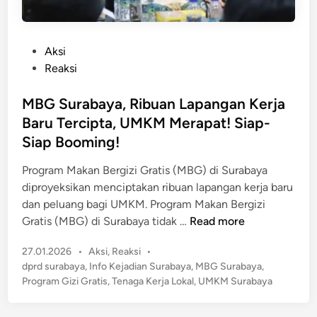
P
Aksi
o
Reaksi
s
t
MBG Surabaya, Ribuan Lapangan Kerja
e
Baru Tercipta, UMKM Merapat! Siap-
d
Siap Booming!
i
n
Program Makan Bergizi Gratis (MBG) di Surabaya
diproyeksikan menciptakan ribuan lapangan kerja baru
dan peluang bagi UMKM. Program Makan Bergizi
M
Gratis (MBG) di Surabaya tidak …
Read more
B
P
27.01.2026
•
Aksi
,
Reaksi
•
G
o
dprd surabaya
,
Info Kejadian Surabaya
,
MBG Surabaya
,
S
s
Program Gizi Gratis
,
Tenaga Kerja Lokal
,
UMKM Surabaya
u
t
r
e