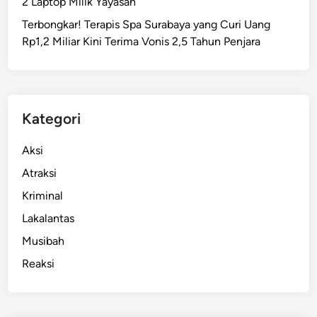
2 Laptop Milik Yayasan
n
Terbongkar! Terapis Spa Surabaya yang Curi Uang
K
Rp1,2 Miliar Kini Terima Vonis 2,5 Tahun Penjara
e
r
j
a
B
Kategori
a
r
Aksi
u
Atraksi
T
Kriminal
e
r
Lakalantas
c
Musibah
i
Reaksi
p
t
a
,