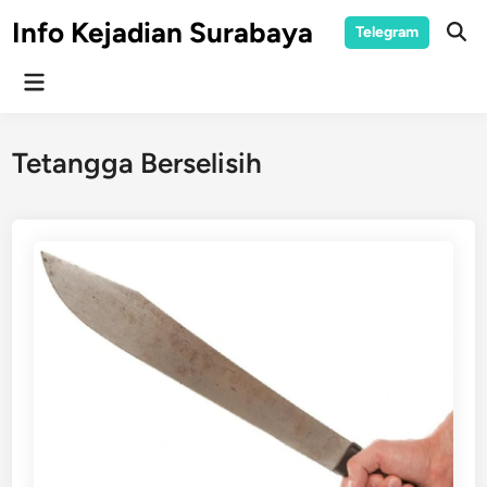
Skip
Info Kejadian Surabaya
Telegram
to
Ope
Sear
content
Main
Menu
Tetangga Berselisih