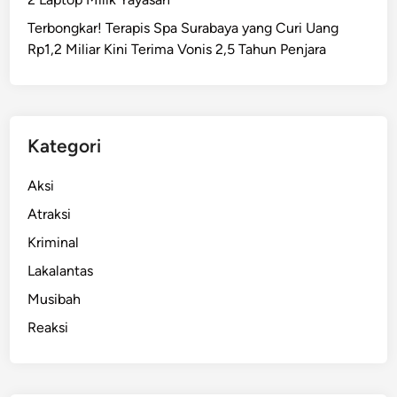
S
Terbongkar! Terapis Spa Surabaya yang Curi Uang
u
Rp1,2 Miliar Kini Terima Vonis 2,5 Tahun Penjara
r
a
b
a
y
Kategori
a
B
Aksi
a
Atraksi
c
Kriminal
o
k
Lakalantas
T
Musibah
e
Reaksi
t
a
n
g