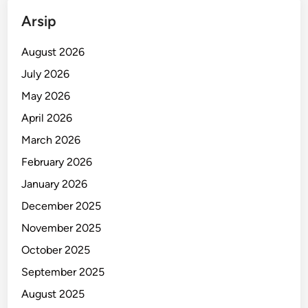
g
Arsip
a
S
August 2026
e
July 2026
n
May 2026
d
i
April 2026
r
March 2026
i
February 2026
January 2026
December 2025
November 2025
October 2025
September 2025
August 2025