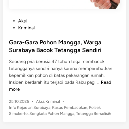
P
Aksi
o
Kriminal
s
t
Gara-Gara Pohon Mangga, Warga
e
Surabaya Bacok Tetangga Sendiri
d
Seorang pria berusia 47 tahun tega membacok
i
tetangganya sendiri hanya karena memperebutkan
n
kepemilikan pohon di batas pekarangan rumah.
G
Insiden berdarah itu terjadi pada Rabu pagi …
Read
a
more
r
P
25.10.2025
•
Aksi
,
Kriminal
•
a
o
Info Kejadian Surabaya
,
Kasus Pembacokan
,
Polsek
-
s
Simokerto
,
Sengketa Pohon Mangga
,
Tetangga Berselisih
G
t
a
e