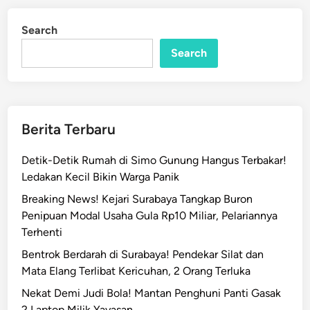
r
d
a
i
Search
n
P
Search
o
h
o
n
M
Berita Terbaru
a
n
Detik-Detik Rumah di Simo Gunung Hangus Terbakar!
g
Ledakan Kecil Bikin Warga Panik
g
Breaking News! Kejari Surabaya Tangkap Buron
a
Penipuan Modal Usaha Gula Rp10 Miliar, Pelariannya
,
Terhenti
W
a
Bentrok Berdarah di Surabaya! Pendekar Silat dan
r
Mata Elang Terlibat Kericuhan, 2 Orang Terluka
g
Nekat Demi Judi Bola! Mantan Penghuni Panti Gasak
a
2 Laptop Milik Yayasan