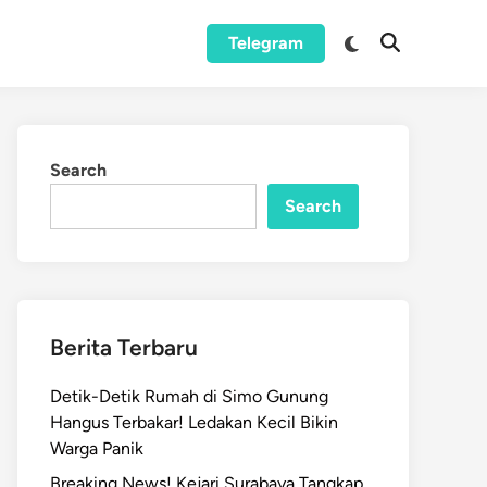
Switch
Telegram
Open
to
Search
dark
mode
Search
Search
Berita Terbaru
Detik-Detik Rumah di Simo Gunung
Hangus Terbakar! Ledakan Kecil Bikin
Warga Panik
Breaking News! Kejari Surabaya Tangkap