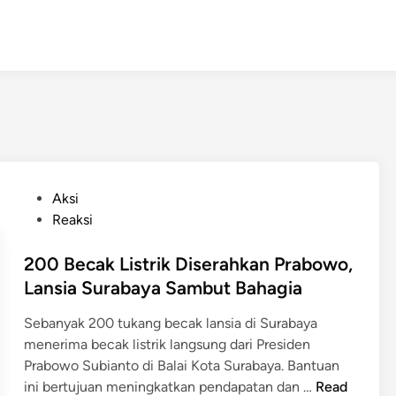
P
Aksi
o
Reaksi
s
t
200 Becak Listrik Diserahkan Prabowo,
e
Lansia Surabaya Sambut Bahagia
d
Sebanyak 200 tukang becak lansia di Surabaya
i
menerima becak listrik langsung dari Presiden
n
Prabowo Subianto di Balai Kota Surabaya. Bantuan
2
ini bertujuan meningkatkan pendapatan dan …
Read