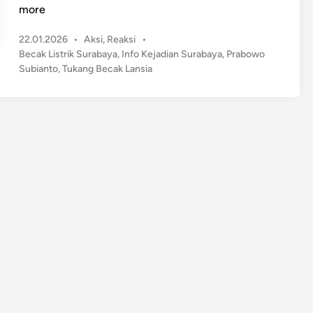
0
more
0
P
22.01.2026
•
Aksi
,
Reaksi
•
B
o
Becak Listrik Surabaya
,
Info Kejadian Surabaya
,
Prabowo
e
s
Subianto
,
Tukang Becak Lansia
c
t
a
e
k
d
L
i
n
i
s
t
r
i
k
D
i
s
e
r