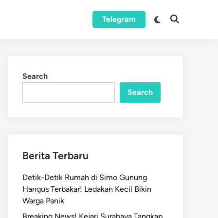
Switch
Telegram
Open
to
Search
dark
mode
Search
Search
Berita Terbaru
Detik-Detik Rumah di Simo Gunung
Hangus Terbakar! Ledakan Kecil Bikin
Warga Panik
Breaking News! Kejari Surabaya Tangkap