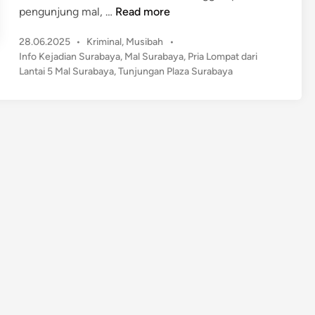
T
pengunjung mal, …
Read more
r
P
28.06.2025
•
Kriminal
,
Musibah
•
a
o
Info Kejadian Surabaya
,
Mal Surabaya
,
Pria Lompat dari
g
s
Lantai 5 Mal Surabaya
,
Tunjungan Plaza Surabaya
i
t
s
e
!
d
P
i
n
r
i
a
L
o
m
p
a
t
d
a