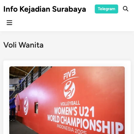
Skip
Info Kejadian Surabaya
Telegram
to
Ope
Sear
content
Main
Menu
Voli Wanita