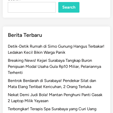
n
J
a
Search
d
i
T
u
Berita Terbaru
a
n
Detik-Detik Rumah di Simo Gunung Hangus Terbakar!
R
Ledakan Kecil Bikin Warga Panik
u
Breaking News! Kejari Surabaya Tangkap Buron
m
Penipuan Modal Usaha Gula Rp10 Miliar, Pelariannya
a
Terhenti
h
V
Bentrok Berdarah di Surabaya! Pendekar Silat dan
o
Mata Elang Terlibat Kericuhan, 2 Orang Terluka
l
Nekat Demi Judi Bola! Mantan Penghuni Panti Gasak
l
2 Laptop Milik Yayasan
e
Terbongkar! Terapis Spa Surabaya yang Curi Uang
y