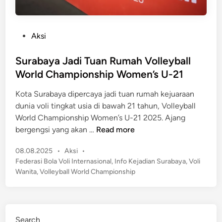
P
Aksi
o
s
Surabaya Jadi Tuan Rumah Volleyball
t
World Championship Women’s U-21
e
Kota Surabaya dipercaya jadi tuan rumah kejuaraan
d
dunia voli tingkat usia di bawah 21 tahun, Volleyball
i
World Championship Women’s U-21 2025. Ajang
n
S
bergengsi yang akan …
Read more
u
P
08.08.2025
•
Aksi
•
r
o
Federasi Bola Voli Internasional
,
Info Kejadian Surabaya
,
Voli
a
s
Wanita
,
Volleyball World Championship
b
t
a
e
y
d
a
i
Search