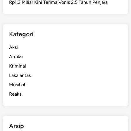
Rp1,2 Miliar Kini Terima Vonis 2,5 Tahun Penjara
b
a
l
l
W
Kategori
o
r
Aksi
l
Atraksi
d
Kriminal
C
h
Lakalantas
a
Musibah
m
Reaksi
p
i
o
n
s
Arsip
h