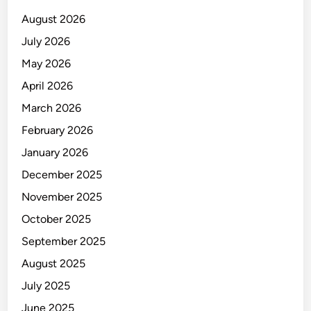
i
August 2026
p
July 2026
W
May 2026
o
m
April 2026
e
March 2026
n
February 2026
’
s
January 2026
U
December 2025
-
November 2025
2
1
October 2025
September 2025
August 2025
July 2025
June 2025