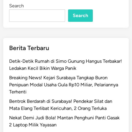
i
i
Search
n
l
Search
U
n
g
k
a
Berita Terbaru
p
P
Detik-Detik Rumah di Simo Gunung Hangus Terbakar!
e
Ledakan Kecil Bikin Warga Panik
n
Breaking News! Kejari Surabaya Tangkap Buron
y
Penipuan Modal Usaha Gula Rp10 Miliar, Pelariannya
e
Terhenti
b
a
Bentrok Berdarah di Surabaya! Pendekar Silat dan
b
Mata Elang Terlibat Kericuhan, 2 Orang Terluka
M
Nekat Demi Judi Bola! Mantan Penghuni Panti Gasak
u
2 Laptop Milik Yayasan
n