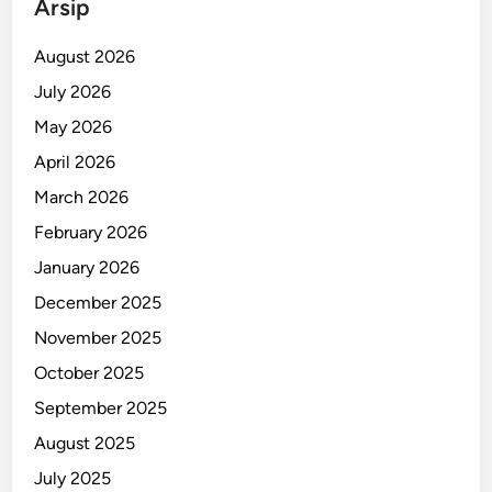
Arsip
M
K
August 2026
d
July 2026
i
May 2026
J
a
April 2026
t
March 2026
i
February 2026
m
January 2026
December 2025
November 2025
October 2025
September 2025
August 2025
July 2025