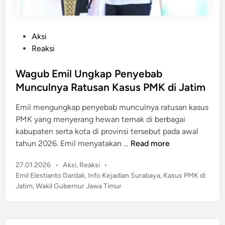
P
Aksi
o
Reaksi
s
t
Wagub Emil Ungkap Penyebab
e
Munculnya Ratusan Kasus PMK di Jatim
d
Emil mengungkap penyebab munculnya ratusan kasus
i
PMK yang menyerang hewan ternak di berbagai
n
kabupaten serta kota di provinsi tersebut pada awal
W
tahun 2026. Emil menyatakan …
Read more
a
P
27.01.2026
•
Aksi
,
Reaksi
•
g
o
Emil Elestianto Dardak
,
Info Kejadian Surabaya
,
Kasus PMK di
u
s
Jatim
,
Wakil Gubernur Jawa Timur
b
t
E
e
m
d