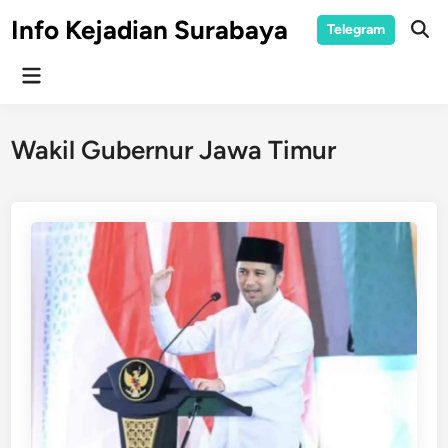
Skip
Info Kejadian Surabaya
Telegram
to
Ope
Sear
content
Main
Menu
Wakil Gubernur Jawa Timur