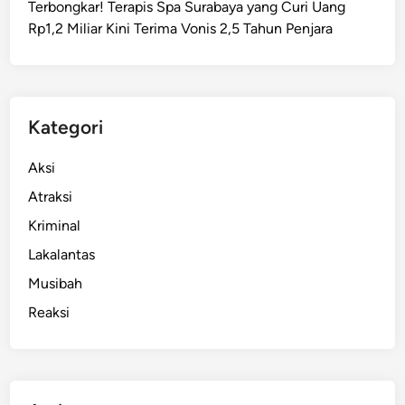
Terbongkar! Terapis Spa Surabaya yang Curi Uang
c
Rp1,2 Miliar Kini Terima Vonis 2,5 Tahun Penjara
u
l
n
y
a
Kategori
R
a
Aksi
t
Atraksi
u
Kriminal
s
a
Lakalantas
n
Musibah
K
Reaksi
a
s
u
s
P