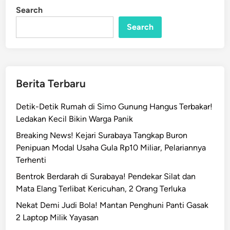
e
i
Search
n
m
e
Search
r
u
E
r
Berita Terbaru
u
p
Detik-Detik Rumah di Simo Gunung Hangus Terbakar!
s
Ledakan Kecil Bikin Warga Panik
i
Breaking News! Kejari Surabaya Tangkap Buron
D
Penipuan Modal Usaha Gula Rp10 Miliar, Pelariannya
u
Terhenti
a
K
Bentrok Berdarah di Surabaya! Pendekar Silat dan
a
Mata Elang Terlibat Kericuhan, 2 Orang Terluka
l
Nekat Demi Judi Bola! Mantan Penghuni Panti Gasak
i
2 Laptop Milik Yayasan
H