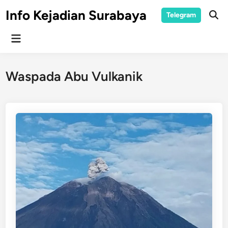
Skip
Info Kejadian Surabaya
Telegram
to
Ope
Sear
content
Main
Menu
Waspada Abu Vulkanik