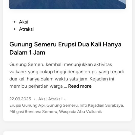
P
Aksi
o
Atraksi
s
t
Gunung Semeru Erupsi Dua Kali Hanya
e
Dalam 1 Jam
d
Gunung Semeru kembali menunjukkan aktivitas
i
vulkanik yang cukup tinggi dengan erupsi yang terjadi
n
dua kali hanya dalam waktu satu jam. Kejadian ini
G
memicu perhatian warga …
Read more
u
P
22.09.2025
•
Aksi
,
Atraksi
•
n
o
Erupsi Gunung Api
,
Gunung Semeru
,
Info Kejadian Surabaya
,
u
s
Mitigasi Bencana Semeru
,
Waspada Abu Vulkanik
n
t
g
e
S
d