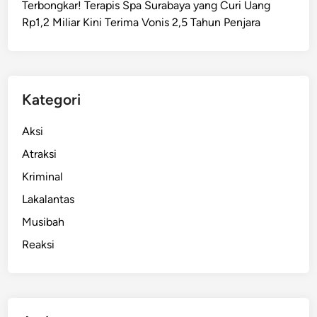
Terbongkar! Terapis Spa Surabaya yang Curi Uang
a
Rp1,2 Miliar Kini Terima Vonis 2,5 Tahun Penjara
n
y
a
D
a
Kategori
l
a
Aksi
m
Atraksi
1
Kriminal
J
a
Lakalantas
m
Musibah
Reaksi