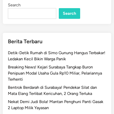
i
i
Search
n
n
g
Search
B
a
k
a
Berita Terbaru
r
R
Detik-Detik Rumah di Simo Gunung Hangus Terbakar!
u
Ledakan Kecil Bikin Warga Panik
m
Breaking News! Kejari Surabaya Tangkap Buron
a
Penipuan Modal Usaha Gula Rp10 Miliar, Pelariannya
h
Terhenti
d
i
Bentrok Berdarah di Surabaya! Pendekar Silat dan
W
Mata Elang Terlibat Kericuhan, 2 Orang Terluka
o
Nekat Demi Judi Bola! Mantan Penghuni Panti Gasak
n
2 Laptop Milik Yayasan
o