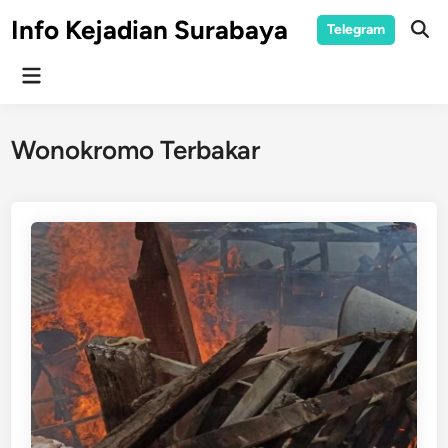
Skip
Info Kejadian Surabaya
Telegram
to
Ope
Sear
content
Main
Menu
Wonokromo Terbakar