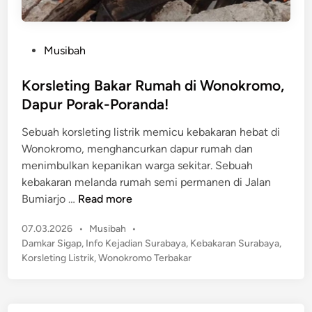
P
Musibah
o
s
Korsleting Bakar Rumah di Wonokromo,
t
Dapur Porak-Poranda!
e
Sebuah korsleting listrik memicu kebakaran hebat di
d
Wonokromo, menghancurkan dapur rumah dan
i
menimbulkan kepanikan warga sekitar. Sebuah
n
kebakaran melanda rumah semi permanen di Jalan
K
Bumiarjo …
Read more
o
P
07.03.2026
•
Musibah
•
r
o
Damkar Sigap
,
Info Kejadian Surabaya
,
Kebakaran Surabaya
,
s
s
Korsleting Listrik
,
Wonokromo Terbakar
l
t
e
e
t
d