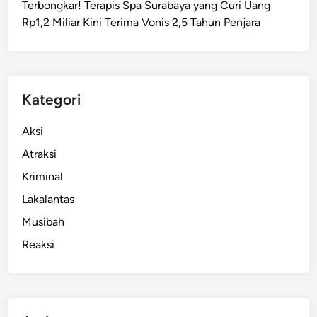
Terbongkar! Terapis Spa Surabaya yang Curi Uang
k
Rp1,2 Miliar Kini Terima Vonis 2,5 Tahun Penjara
r
o
m
o
,
Kategori
D
a
Aksi
p
Atraksi
u
Kriminal
r
P
Lakalantas
o
Musibah
r
Reaksi
a
k
-
P
o