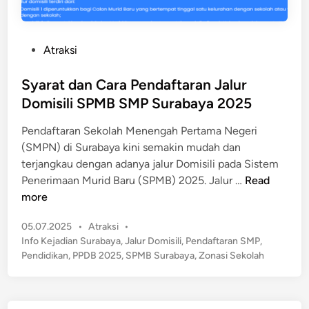
P
Atraksi
o
s
Syarat dan Cara Pendaftaran Jalur
t
Domisili SPMB SMP Surabaya 2025
e
Pendaftaran Sekolah Menengah Pertama Negeri
d
(SMPN) di Surabaya kini semakin mudah dan
i
terjangkau dengan adanya jalur Domisili pada Sistem
n
S
Penerimaan Murid Baru (SPMB) 2025. Jalur …
Read
y
more
a
P
05.07.2025
•
Atraksi
•
r
o
Info Kejadian Surabaya
,
Jalur Domisili
,
Pendaftaran SMP
,
a
s
Pendidikan
,
PPDB 2025
,
SPMB Surabaya
,
Zonasi Sekolah
t
t
d
e
a
d