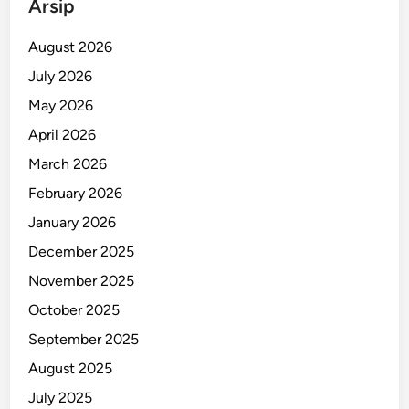
Arsip
r
a
August 2026
b
July 2026
a
May 2026
y
a
April 2026
2
March 2026
0
February 2026
2
5
January 2026
December 2025
November 2025
October 2025
September 2025
August 2025
July 2025