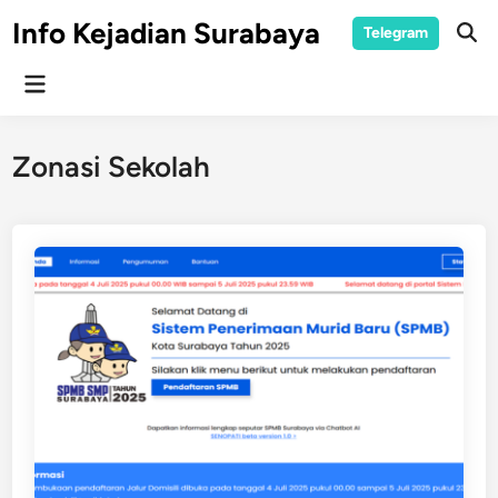
Skip
Info Kejadian Surabaya
Telegram
to
Ope
Sear
content
Main
Menu
Zonasi Sekolah