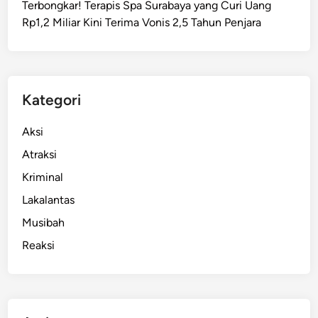
Terbongkar! Terapis Spa Surabaya yang Curi Uang
u
Rp1,2 Miliar Kini Terima Vonis 2,5 Tahun Penjara
r
D
o
m
i
Kategori
s
i
Aksi
l
Atraksi
i
Kriminal
S
P
Lakalantas
M
Musibah
B
Reaksi
S
M
P
S
u