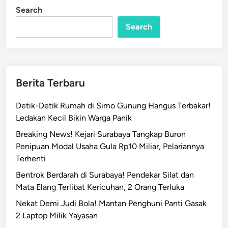
n
i
Search
n
C
Search
a
r
a
P
e
Berita Terbaru
n
d
Detik-Detik Rumah di Simo Gunung Hangus Terbakar!
a
Ledakan Kecil Bikin Warga Panik
f
Breaking News! Kejari Surabaya Tangkap Buron
t
Penipuan Modal Usaha Gula Rp10 Miliar, Pelariannya
a
Terhenti
r
a
Bentrok Berdarah di Surabaya! Pendekar Silat dan
n
Mata Elang Terlibat Kericuhan, 2 Orang Terluka
J
Nekat Demi Judi Bola! Mantan Penghuni Panti Gasak
a
2 Laptop Milik Yayasan
l