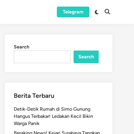
Switch
Telegram
Open
to
Search
dark
mode
Search
Search
Berita Terbaru
Detik-Detik Rumah di Simo Gunung
Hangus Terbakar! Ledakan Kecil Bikin
Warga Panik
Breaking News! Kejari Surabaya Tangkap