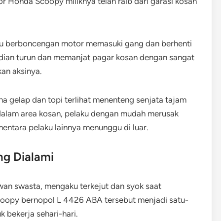
r Honda Scoopy miliknya telah raib dari garasi kosan
u berboncengan motor memasuki gang dan berhenti
udian turun dan memanjat pagar kosan dengan sangat
an aksinya.
a gelap dan topi terlihat menenteng senjata tajam
 dalam area kosan, pelaku dengan mudah merusak
entara pelaku lainnya menunggu di luar.
ng Dialami
awan swasta, mengaku terkejut dan syok saat
oopy bernopol L 4426 ABA tersebut menjadi satu-
k bekerja sehari-hari.