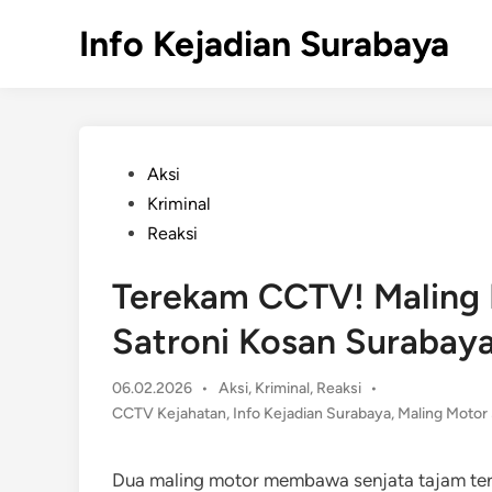
Skip
Info Kejadian Surabaya
to
content
Posted
Aksi
in
Kriminal
Reaksi
Terekam CCTV! Maling
Satroni Kosan Surabay
Posted
06.02.2026
•
Aksi
,
Kriminal
,
Reaksi
•
in
CCTV Kejahatan
,
Info Kejadian Surabaya
,
Maling Motor
Dua maling motor membawa senjata tajam ter