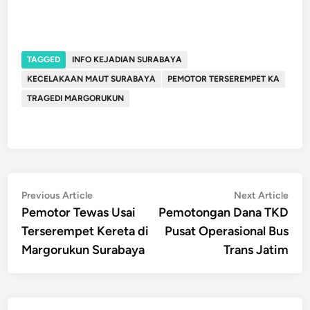
TAGGED
INFO KEJADIAN SURABAYA
KECELAKAAN MAUT SURABAYA
PEMOTOR TERSEREMPET KA
TRAGEDI MARGORUKUN
Post
Previous
Nex
Previous Article
Next Article
article:
artic
Pemotor Tewas Usai
Pemotongan Dana TKD
navigation
Terserempet Kereta di
Pusat Operasional Bus
Margorukun Surabaya
Trans Jatim