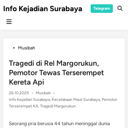
Skip
Info Kejadian Surabaya
Telegram
to
Ope
Sear
content
Main
Menu
Posted
Musibah
in
Tragedi di Rel Margorukun,
Pemotor Tewas Terserempet
Kereta Api
Posted
26.10.2025
•
Musibah
•
in
Info Kejadian Surabaya
,
Kecelakaan Maut Surabaya
,
Pemotor
Terserempet KA
,
Tragedi Margorukun
Seorang pria berusia 44 tahun meninggal dunia