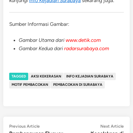
kunjungi
Info Kejadian Surabaya
sekarang juga.
Sumber Informasi Gambar:
Gambar Utama dari
www.detik.com
Gambar Kedua dari
radarsurabaya.com
TAGGED
AKSI KEKERASAN
INFO KEJADIAN SURABAYA
MOTIF PEMBACOKAN
PEMBACOKAN DI SURABAYA
Post
Previous
Nex
Previous Article
Next Article
article:
artic