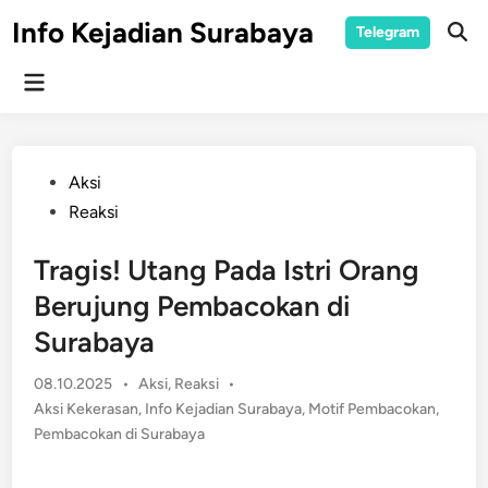
Skip
Info Kejadian Surabaya
Telegram
to
Ope
Sear
content
Main
Menu
Posted
Aksi
in
Reaksi
Tragis! Utang Pada Istri Orang
Berujung Pembacokan di
Surabaya
Posted
08.10.2025
•
Aksi
,
Reaksi
•
in
Aksi Kekerasan
,
Info Kejadian Surabaya
,
Motif Pembacokan
,
Pembacokan di Surabaya