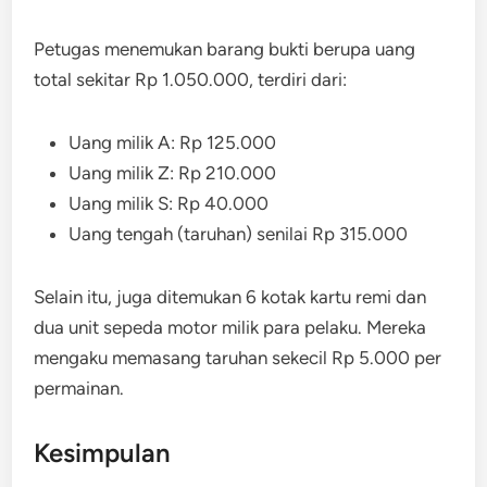
Petugas menemukan barang bukti berupa uang
total sekitar Rp 1.050.000, terdiri dari:
Uang milik A: Rp 125.000
Uang milik Z: Rp 210.000
Uang milik S: Rp 40.000
Uang tengah (taruhan) senilai Rp 315.000
Selain itu, juga ditemukan 6 kotak kartu remi dan
dua unit sepeda motor milik para pelaku. Mereka
mengaku memasang taruhan sekecil Rp 5.000 per
permainan.
Kesimpulan