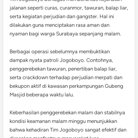
jalanan seperti curas, curanmor, tawuran, balap liar,
serta kegiatan perjudian dan gangster. Hal ini
dilakukan guna menciptakan rasa aman dan
nyaman bagi warga Surabaya sepanjang malam.
Berbagai operasi sebelumnya membuktikan
dampak nyata patroli Jogoboyo. Contohnya,
penggerebekan tawuran, penertiban balap liar,
serta crackdown terhadap perjudian merpati dan
bekupon aktif di kawasan perkampungan Gubeng
Masjid beberapa waktu lalu
.
Keberhasilan penggerebekan malam dan stabilnya
kondisi keamanan malam minggu menunjukkan
bahwa kehadiran Tim Jogoboyo sangat efektif dan