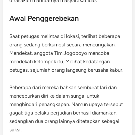
dirasakan manfaatnya masyarakat luas
Awal Penggerebekan
Saat petugas melintas di lokasi, terlihat beberapa
orang sedang berkumpul secara mencurigakan.
Mendekat, anggota Tim Jogoboyo mencoba
mendekati kelompok itu. Melihat kedatangan
petugas, sejumlah orang langsung berusaha kabur.
Beberapa dari mereka bahkan semburat lari dan
menceburkan diri ke dalam sungai untuk
menghindari penangkapan.
Namun upaya tersebut
gagal: tiga pelaku perjudian berhasil diamankan,
sedangkan dua orang lainnya ditetapkan sebagai
saksi.