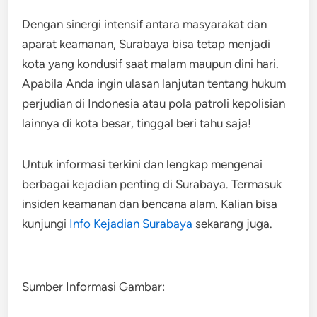
Dengan sinergi intensif antara masyarakat dan
aparat keamanan, Surabaya bisa tetap menjadi
kota yang kondusif saat malam maupun dini hari.
Apabila Anda ingin ulasan lanjutan tentang hukum
perjudian di Indonesia atau pola patroli kepolisian
lainnya di kota besar, tinggal beri tahu saja!
Untuk informasi terkini dan lengkap mengenai
berbagai kejadian penting di Surabaya. Termasuk
insiden keamanan dan bencana alam. Kalian bisa
kunjungi
Info Kejadian Surabaya
sekarang juga.
Sumber Informasi Gambar: