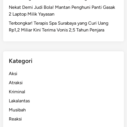
Nekat Demi Judi Bola! Mantan Penghuni Panti Gasak
2 Laptop Milik Yayasan
Terbongkar! Terapis Spa Surabaya yang Curi Uang
Rp1,2 Miliar Kini Terima Vonis 2,5 Tahun Penjara
Kategori
Aksi
Atraksi
Kriminal
Lakalantas
Musibah
Reaksi