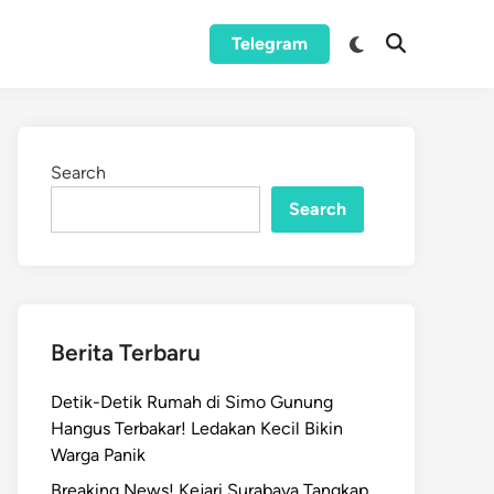
Switch
Telegram
Open
to
Search
dark
mode
Search
Search
Berita Terbaru
Detik-Detik Rumah di Simo Gunung
Hangus Terbakar! Ledakan Kecil Bikin
Warga Panik
Breaking News! Kejari Surabaya Tangkap