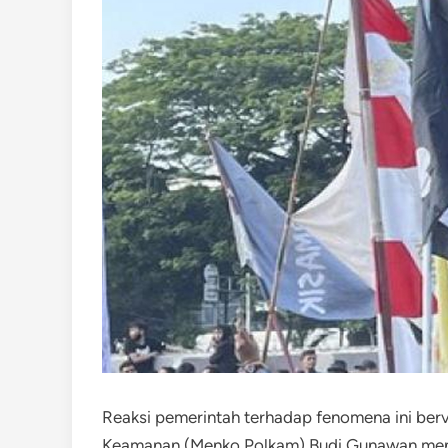
Reaksi pemerintah terhadap fenomena ini berva
Keamanan (Menko Polkam) Budi Gunawan men