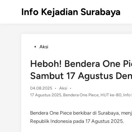
Skip
Info Kejadian Surabaya
to
content
Posted
Aksi
in
Heboh! Bendera One Pie
Sambut 17 Agustus Den
Posted
04.08.2025
•
Aksi
•
in
17 Agustus 2025
,
Bendera One Piece
,
HUT ke-80
,
Info
Bendera One Piece berkibar di Surabaya, me
Republik Indonesia pada 17 Agustus 2025.​