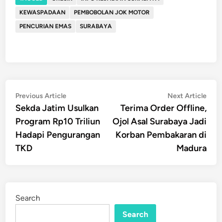
KEWASPADAAN
PEMBOBOLAN JOK MOTOR
PENCURIAN EMAS
SURABAYA
Post
Previous
Nex
Previous Article
Next Article
article:
artic
Sekda Jatim Usulkan
Terima Order Offline,
navigation
Program Rp10 Triliun
Ojol Asal Surabaya Jadi
Hadapi Pengurangan
Korban Pembakaran di
TKD
Madura
Search
Search