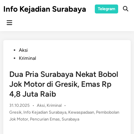
Skip
Info Kejadian Surabaya
Telegram
to
Ope
Sear
content
Main
Menu
Posted
Aksi
in
Kriminal
Dua Pria Surabaya Nekat Bobol
Jok Motor di Gresik, Emas Rp
4,8 Juta Raib
Posted
31.10.2025
•
Aksi
,
Kriminal
•
in
Gresik
,
Info Kejadian Surabaya
,
Kewaspadaan
,
Pembobolan
Jok Motor
,
Pencurian Emas
,
Surabaya