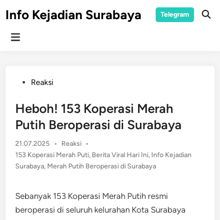
Skip
Info Kejadian Surabaya
Telegram
to
Ope
Sear
content
Main
Menu
Posted
Reaksi
in
Heboh! 153 Koperasi Merah
Putih Beroperasi di Surabaya
Posted
21.07.2025
•
Reaksi
•
in
153 Koperasi Merah Puti
,
Berita Viral Hari Ini
,
Info Kejadian
Surabaya
,
Merah Putih Beroperasi di Surabaya
Sebanyak 153 Koperasi Merah Putih resmi
beroperasi di seluruh kelurahan Kota Surabaya