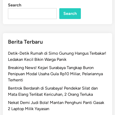
3
i
Search
n
K
Search
o
p
e
r
a
Berita Terbaru
s
i
Detik-Detik Rumah di Simo Gunung Hangus Terbakar!
M
Ledakan Kecil Bikin Warga Panik
e
Breaking News! Kejari Surabaya Tangkap Buron
r
Penipuan Modal Usaha Gula Rp10 Miliar, Pelariannya
a
Terhenti
h
P
Bentrok Berdarah di Surabaya! Pendekar Silat dan
u
Mata Elang Terlibat Kericuhan, 2 Orang Terluka
t
Nekat Demi Judi Bola! Mantan Penghuni Panti Gasak
i
2 Laptop Milik Yayasan
h