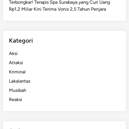
Terbongkar! Terapis Spa Surabaya yang Curi Uang
B
Rp1,2 Miliar Kini Terima Vonis 2,5 Tahun Penjara
e
r
o
p
e
Kategori
r
a
Aksi
s
Atraksi
i
Kriminal
d
i
Lakalantas
S
Musibah
u
Reaksi
r
a
b
a
y