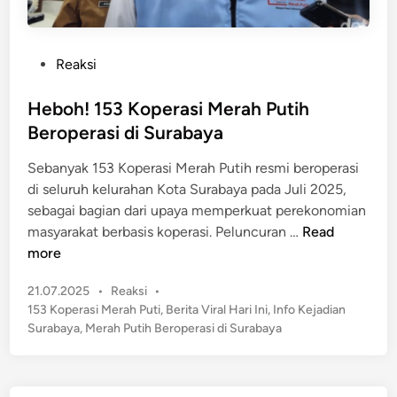
P
Reaksi
o
s
Heboh! 153 Koperasi Merah Putih
t
Beroperasi di Surabaya
e
Sebanyak 153 Koperasi Merah Putih resmi beroperasi
d
di seluruh kelurahan Kota Surabaya pada Juli 2025,
i
sebagai bagian dari upaya memperkuat perekonomian
n
H
masyarakat berbasis koperasi. Peluncuran …
Read
e
more
b
P
21.07.2025
•
Reaksi
•
o
o
153 Koperasi Merah Puti
,
Berita Viral Hari Ini
,
Info Kejadian
h
s
Surabaya
,
Merah Putih Beroperasi di Surabaya
!
t
1
e
5
d