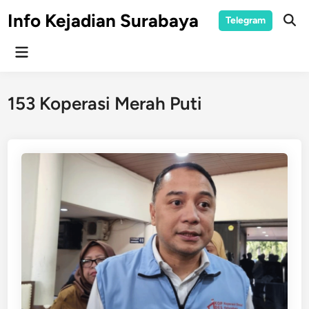
Skip
Info Kejadian Surabaya
Telegram
to
Ope
Sear
content
Main
Menu
153 Koperasi Merah Puti