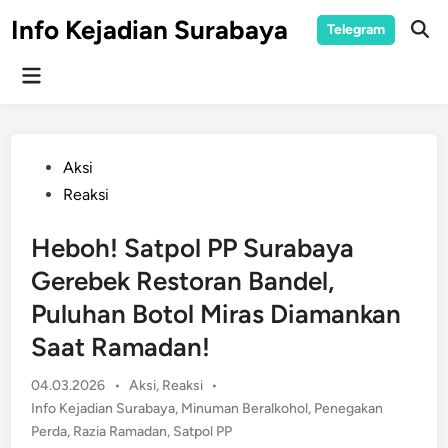
Skip
Info Kejadian Surabaya
Telegram
to
Ope
Sear
content
Main
Menu
Posted
Aksi
in
Reaksi
Heboh! Satpol PP Surabaya
Gerebek Restoran Bandel,
Puluhan Botol Miras Diamankan
Saat Ramadan!
Posted
04.03.2026
•
Aksi
,
Reaksi
•
in
Info Kejadian Surabaya
,
Minuman Beralkohol
,
Penegakan
Perda
,
Razia Ramadan
,
Satpol PP