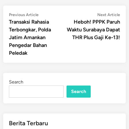
Post
Previous
Nex
Previous Article
Next Article
article:
artic
Transaksi Rahasia
Heboh! PPPK Paruh
navigation
Terbongkar, Polda
Waktu Surabaya Dapat
Jatim Amankan
THR Plus Gaji Ke-13!
Pengedar Bahan
Peledak
Search
Search
Berita Terbaru