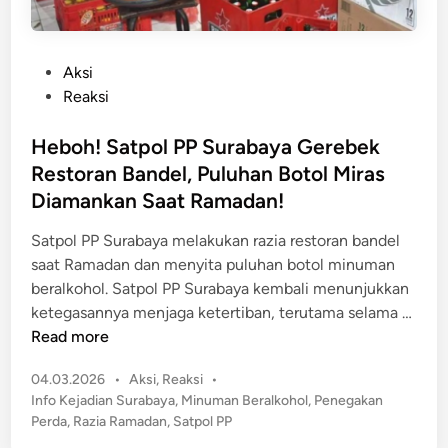
P
Aksi
o
Reaksi
s
t
Heboh! Satpol PP Surabaya Gerebek
e
Restoran Bandel, Puluhan Botol Miras
d
Diamankan Saat Ramadan!
i
n
Satpol PP Surabaya melakukan razia restoran bandel
saat Ramadan dan menyita puluhan botol minuman
beralkohol. Satpol PP Surabaya kembali menunjukkan
H
ketegasannya menjaga ketertiban, terutama selama …
e
Read more
b
P
04.03.2026
•
Aksi
,
Reaksi
•
o
o
Info Kejadian Surabaya
,
Minuman Beralkohol
,
Penegakan
h
s
Perda
,
Razia Ramadan
,
Satpol PP
!
t