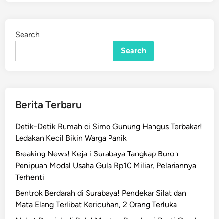
S
e
a
d
t
i
Search
n
p
Search
o
l
P
P
S
Berita Terbaru
u
r
Detik-Detik Rumah di Simo Gunung Hangus Terbakar!
a
Ledakan Kecil Bikin Warga Panik
b
Breaking News! Kejari Surabaya Tangkap Buron
a
Penipuan Modal Usaha Gula Rp10 Miliar, Pelariannya
y
Terhenti
a
G
Bentrok Berdarah di Surabaya! Pendekar Silat dan
e
Mata Elang Terlibat Kericuhan, 2 Orang Terluka
r