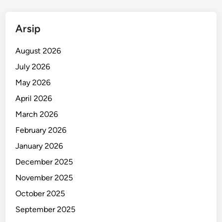
P
u
Arsip
l
u
August 2026
h
July 2026
a
May 2026
n
B
April 2026
o
March 2026
t
February 2026
o
l
January 2026
M
December 2025
i
November 2025
r
a
October 2025
s
September 2025
D