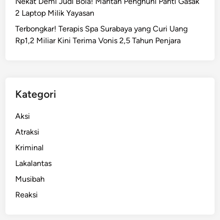
Nekat Demi Judi Bola! Mantan Penghuni Panti Gasak
e
2 Laptop Milik Yayasan
b
Terbongkar! Terapis Spa Surabaya yang Curi Uang
e
Rp1,2 Miliar Kini Terima Vonis 2,5 Tahun Penjara
k
R
e
s
t
Kategori
o
r
Aksi
a
Atraksi
n
Kriminal
B
a
Lakalantas
n
Musibah
d
Reaksi
e
l
,