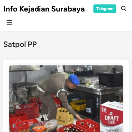
Skip
Info Kejadian Surabaya
Telegram
to
Ope
Sear
content
Main
Menu
Satpol PP