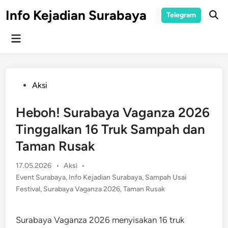
Skip
Info Kejadian Surabaya
Telegram
to
Ope
Sear
content
Main
Menu
Posted
Aksi
in
Heboh! Surabaya Vaganza 2026
Tinggalkan 16 Truk Sampah dan
Taman Rusak
Posted
17.05.2026
•
Aksi
•
in
Event Surabaya
,
Info Kejadian Surabaya
,
Sampah Usai
Festival
,
Surabaya Vaganza 2026
,
Taman Rusak
Surabaya Vaganza 2026 menyisakan 16 truk