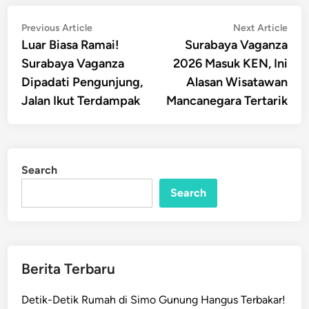
Post
Previous
Nex
Previous Article
Next Article
article:
artic
Luar Biasa Ramai!
Surabaya Vaganza
navigation
Surabaya Vaganza
2026 Masuk KEN, Ini
Dipadati Pengunjung,
Alasan Wisatawan
Jalan Ikut Terdampak
Mancanegara Tertarik
Search
Search
Berita Terbaru
Detik-Detik Rumah di Simo Gunung Hangus Terbakar!