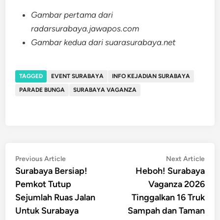
Gambar pertama dari
radarsurabaya.jawapos.com
Gambar kedua dari suarasurabaya.net
TAGGED
EVENT SURABAYA
INFO KEJADIAN SURABAYA
PARADE BUNGA
SURABAYA VAGANZA
Post
Previous
Nex
Previous Article
Next Article
article:
artic
Surabaya Bersiap!
Heboh! Surabaya
navigation
Pemkot Tutup
Vaganza 2026
Sejumlah Ruas Jalan
Tinggalkan 16 Truk
Untuk Surabaya
Sampah dan Taman