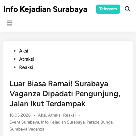
Skip
Info Kejadian Surabaya
Telegram
to
Ope
Sear
content
Main
Menu
Posted
Aksi
in
Atraksi
Reaksi
Luar Biasa Ramai! Surabaya
Vaganza Dipadati Pengunjung,
Jalan Ikut Terdampak
Posted
16.05.2026
•
Aksi
,
Atraksi
,
Reaksi
•
in
Event Surabaya
,
Info Kejadian Surabaya
,
Parade Bunga
,
Surabaya Vaganza