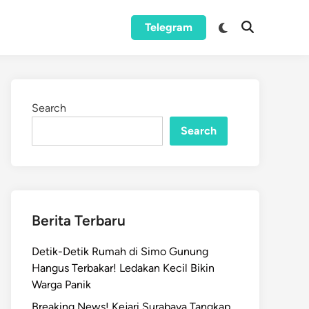
Switch
Telegram
Open
to
Search
dark
mode
Search
Search
Berita Terbaru
Detik-Detik Rumah di Simo Gunung
Hangus Terbakar! Ledakan Kecil Bikin
Warga Panik
Breaking News! Kejari Surabaya Tangkap