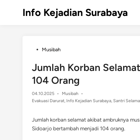
Skip
Info Kejadian Surabaya
to
content
Posted
Musibah
in
Jumlah Korban Selamat 
104 Orang
Posted
04.10.2025
•
Musibah
•
in
Evakuasi Darurat
,
Info Kejadian Surabaya
,
Santri Selama
Jumlah korban selamat akibat ambruknya mush
Sidoarjo bertambah menjadi 104 orang.