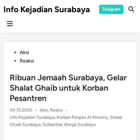
Skip
Info Kejadian Surabaya
Telegram
to
Ope
Sear
content
Main
Menu
Posted
Aksi
in
Reaksi
Ribuan Jemaah Surabaya, Gelar
Shalat Ghaib untuk Korban
Pesantren
Posted
04.10.2025
•
Aksi
,
Reaksi
•
in
Info Kejadian Surabaya
,
Korban Ponpes Al Khoziny
,
Shalat
Ghaib Surabaya
,
Solidaritas Warga Surabaya