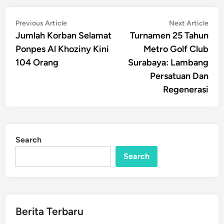
Post
Previous
Nex
Previous Article
Next Article
article:
artic
Jumlah Korban Selamat
Turnamen 25 Tahun
navigation
Ponpes Al Khoziny Kini
Metro Golf Club
104 Orang
Surabaya: Lambang
Persatuan Dan
Regenerasi
Search
Search
Berita Terbaru