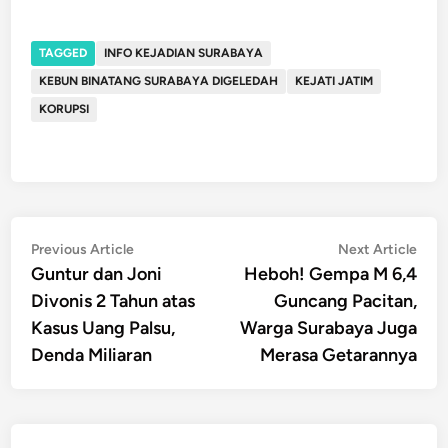
TAGGED
INFO KEJADIAN SURABAYA
KEBUN BINATANG SURABAYA DIGELEDAH
KEJATI JATIM
KORUPSI
Post
Previous
Nex
Previous Article
Next Article
article:
artic
Guntur dan Joni
Heboh! Gempa M 6,4
navigation
Divonis 2 Tahun atas
Guncang Pacitan,
Kasus Uang Palsu,
Warga Surabaya Juga
Denda Miliaran
Merasa Getarannya