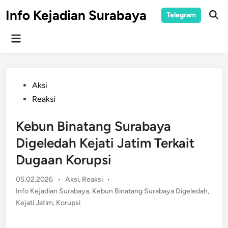
Skip
Info Kejadian Surabaya
Telegram
to
Ope
Sear
content
Main
Menu
Posted
Aksi
in
Reaksi
Kebun Binatang Surabaya
Digeledah Kejati Jatim Terkait
Dugaan Korupsi
Posted
05.02.2026
•
Aksi
,
Reaksi
•
in
Info Kejadian Surabaya
,
Kebun Binatang Surabaya Digeledah
,
Kejati Jatim
,
Korupsi