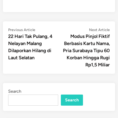
Post
Previous
Nex
Previous Article
Next Article
article:
artic
22 Hari Tak Pulang, 4
Modus Pinjol Fiktif
navigation
Nelayan Malang
Berbasis Kartu Nama,
Dilaporkan Hilang di
Pria Surabaya Tipu 60
Laut Selatan
Korban Hingga Rugi
Rp1,5 Miliar
Search
Search