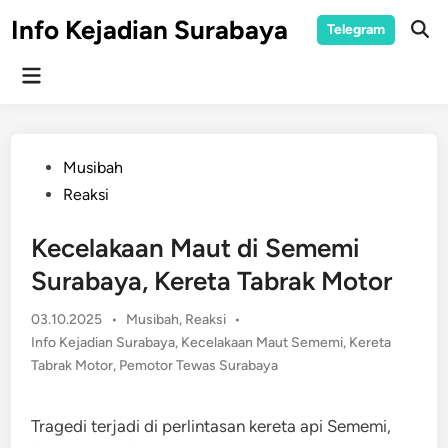
Skip
Info Kejadian Surabaya
Telegram
to
Ope
Sear
content
Main
Menu
Posted
Musibah
in
Reaksi
Kecelakaan Maut di Sememi
Surabaya, Kereta Tabrak Motor
Posted
03.10.2025
•
Musibah
,
Reaksi
•
in
Info Kejadian Surabaya
,
Kecelakaan Maut Sememi
,
Kereta
Tabrak Motor
,
Pemotor Tewas Surabaya
Tragedi terjadi di perlintasan kereta api Sememi,