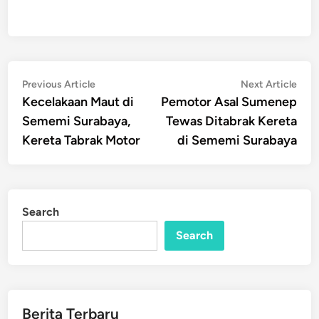
Post
Previous
Nex
Previous Article
Next Article
article:
artic
Kecelakaan Maut di
Pemotor Asal Sumenep
navigation
Sememi Surabaya,
Tewas Ditabrak Kereta
Kereta Tabrak Motor
di Sememi Surabaya
Search
Search
Berita Terbaru