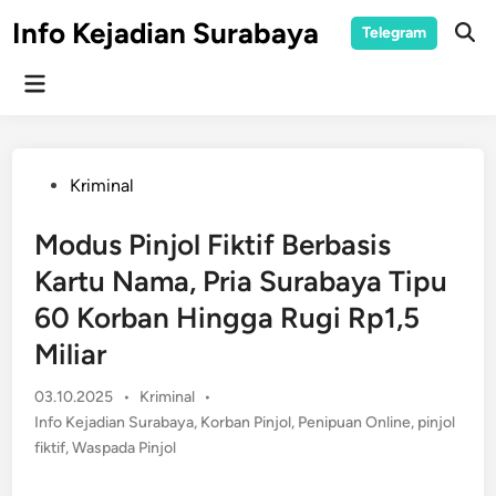
Skip
Info Kejadian Surabaya
Telegram
to
Ope
Sear
content
Main
Menu
Posted
Kriminal
in
Modus Pinjol Fiktif Berbasis
Kartu Nama, Pria Surabaya Tipu
60 Korban Hingga Rugi Rp1,5
Miliar
Posted
03.10.2025
•
Kriminal
•
in
Info Kejadian Surabaya
,
Korban Pinjol
,
Penipuan Online
,
pinjol
fiktif
,
Waspada Pinjol