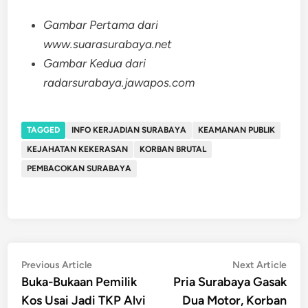
Gambar Pertama dari
www.suarasurabaya.net
Gambar Kedua dari
radarsurabaya.jawapos.com
TAGGED
INFO KERJADIAN SURABAYA
KEAMANAN PUBLIK
KEJAHATAN KEKERASAN
KORBAN BRUTAL
PEMBACOKAN SURABAYA
Post
Previous
Nex
Previous Article
Next Article
article:
artic
Buka-Bukaan Pemilik
Pria Surabaya Gasak
navigation
Kos Usai Jadi TKP Alvi
Dua Motor, Korban