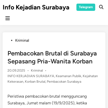
Skip
Info Kejadian Surabaya
Telegram
to
Ope
Sear
content
Main
Menu
Posted
Kriminal
in
Pembacokan Brutal di Surabaya
Sepasang Pria-Wanita Korban
Posted
20.09.2025
•
Kriminal
•
in
INFO KERJADIAN SURABAYA
,
Keamanan Publik
,
Kejahatan
Kekerasan
,
Korban Brutal
,
Pembacokan Surabaya
Peristiwa pembacokan brutal mengguncang
Surabaya, Jumat malam (19/9/2025), ketika